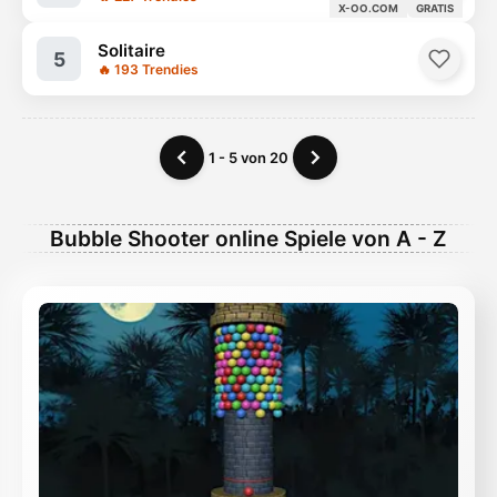
X-OO.COM
GRATIS
Solitaire
5
🔥 193 Trendies
1 - 5 von 20
Bubble Shooter online Spiele von A - Z