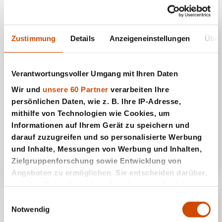
Zustimmung
Details
Anzeigeneinstellungen
Über
Verantwortungsvoller Umgang mit Ihren Daten
Wir und
unsere 60 Partner
verarbeiten Ihre
persönlichen Daten, wie z. B. Ihre IP-Adresse,
mithilfe von Technologien wie Cookies, um
Informationen auf Ihrem Gerät zu speichern und
Bubble Raiders 2
darauf zuzugreifen und so personalisierte Werbung
und Inhalte, Messungen von Werbung und Inhalten,
Zielgruppenforschung sowie Entwicklung von
Angeboten zu ermöglichen. Sie entscheiden darüber,
wer Ihre Daten für welche Zwecke nutzt. Sie können
Ihre Einwilligung jederzeit über die Cookie-Erklärung
Einwilligungsauswahl
oder durch Klicken auf das Privacy Trigger Symbol
Notwendig
ändern oder widerrufen