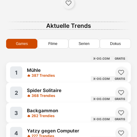
Aktuelle Trends
Games
Filme
Serien
Dokus
X-OO.COM
GRATIS
Mühle
1
🔥 387 Trendies
X-OO.COM
GRATIS
Spider Solitaire
2
🔥 368 Trendies
X-OO.COM
GRATIS
Backgammon
3
🔥 262 Trendies
X-OO.COM
GRATIS
Yatzy gegen Computer
4
🔥 227 Trendies