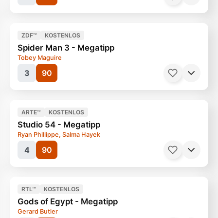
ZDF™
KOSTENLOS
Spider Man 3 - Megatipp
Tobey Maguire
3
90
ARTE™
KOSTENLOS
Studio 54 - Megatipp
Ryan Phillippe, Salma Hayek
4
90
Filme, Blockbuster
134 Minuten
Filme, Satire
143 Minuten
Ab 12 Jahren
Ab 12 Jahren
RTL™
KOSTENLOS
Gods of Egypt - Megatipp
Gerard Butler