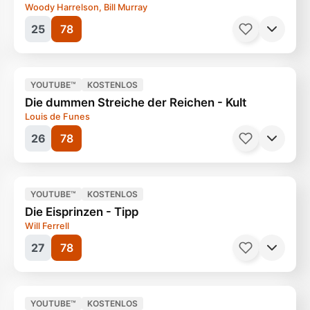
Woody Harrelson, Bill Murray
25
78
Filme, Drama
155 Minuten
Ab 12 Jahren
YOUTUBE™
KOSTENLOS
Die dummen Streiche der Reichen - Kult
Louis de Funes
26
78
Filme, Arthaus
109 Minuten
Ab 12 Jahren
YOUTUBE™
KOSTENLOS
Die Eisprinzen - Tipp
Will Ferrell
27
78
Filme, Drama
97 Minuten
Ab 6 Jahren
YOUTUBE™
KOSTENLOS