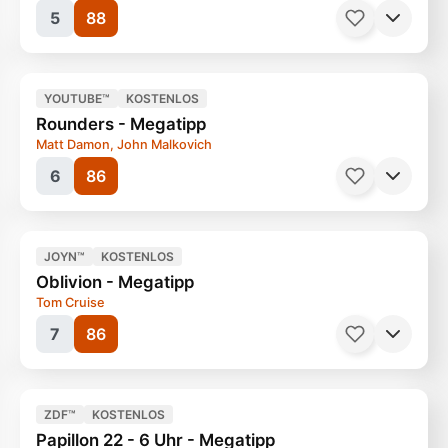
5
88
Filme, Drama
132 Minuten
Ab 12 Jahren
YOUTUBE™
KOSTENLOS
Rounders - Megatipp
Matt Damon, John Malkovich
6
86
Filme, Blockbuster
128 Minuten
Ab 12 Jahren
JOYN™
KOSTENLOS
Oblivion - Megatipp
Tom Cruise
7
86
Filme, Kult
87 Minuten
Ab 12 Jahren
ZDF™
KOSTENLOS
Papillon 22 - 6 Uhr - Megatipp