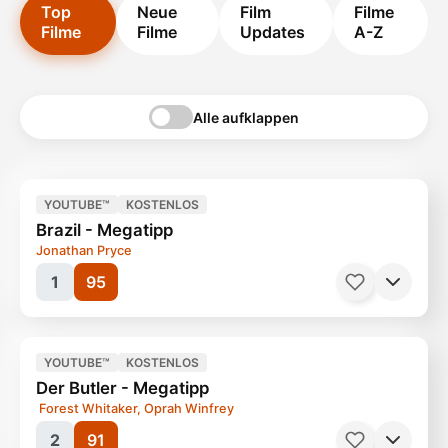
Top
Neue
Film
Filme
Filme
Filme
Updates
A-Z
Alle aufklappen
YOUTUBE™
KOSTENLOS
Brazil - Megatipp
Jonathan Pryce
1
95
YOUTUBE™
KOSTENLOS
Der Butler - Megatipp
Forest Whitaker, Oprah Winfrey
2
91