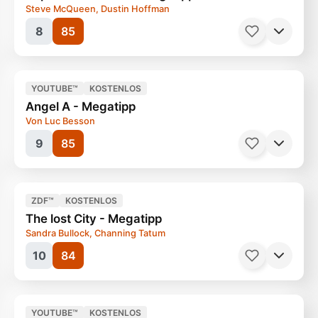
Steve McQueen, Dustin Hoffman
8
85
Filme, Blockbuster
120 Minuten
Ab 12 Jahren
YOUTUBE™
KOSTENLOS
Angel A - Megatipp
Von Luc Besson
9
85
Filme, Poker
113 Minuten
Ab 12 Jahren
ZDF™
KOSTENLOS
The lost City - Megatipp
Sandra Bullock, Channing Tatum
10
84
YOUTUBE™
KOSTENLOS