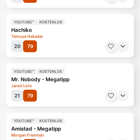
Filme, Thriller
206 Minuten
Ab 12 Jahren
YOUTUBE™
KOSTENLOS
Hachiko
Tatsuya Nakadai
20
79
Filme, Gangs
90 Minuten
Ab 12 Jahren
YOUTUBE™
KOSTENLOS
Mr. Nobody - Megatipp
Jared Leto
21
79
Filme, Komödie
106 Minuten
Ab 12 Jahren
YOUTUBE™
KOSTENLOS
Amistad - Megatipp
Morgan Freeman