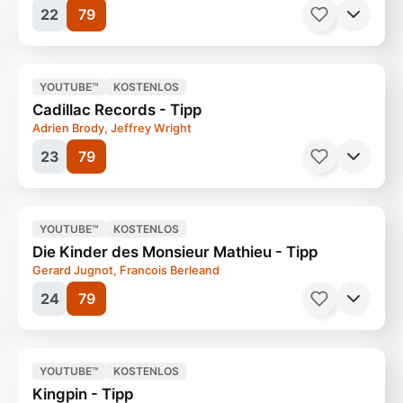
22
79
Filme, Komödie
93 Minuten
Ab 12 Jahren
YOUTUBE™
KOSTENLOS
Cadillac Records - Tipp
Adrien Brody, Jeffrey Wright
23
79
Filme, Drama
107 Minuten
Ab 0 Jahren
YOUTUBE™
KOSTENLOS
Die Kinder des Monsieur Mathieu - Tipp
Science Fiction
140 Minuten
Ab 12 Jahren
Gerard Jugnot, Francois Berleand
24
79
YOUTUBE™
KOSTENLOS
Kingpin - Tipp