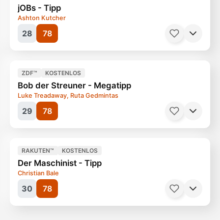
jOBs - Tipp
Ashton Kutcher
28
78
Filme, Komödie
114 Minuten
Ab 12 Jahren
ZDF™
KOSTENLOS
Bob der Streuner - Megatipp
Luke Treadaway, Ruta Gedmintas
29
78
Filme, Komödie
109 Minuten
Ab 12 Jahren
RAKUTEN™
KOSTENLOS
Der Maschinist - Tipp
Christian Bale
30
78
Filme, Komödie
90 Minuten
Ab 6 Jahren
Filme, Drama
99 Minuten
Ab 12 Jahren