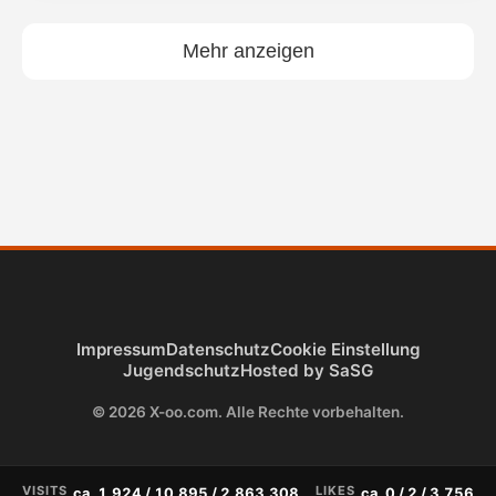
Mehr anzeigen
Filme, Drama
128 Minuten
Ab 6 Jahren
Impressum
Datenschutz
Cookie Einstellung
Jugendschutz
Hosted by SaSG
© 2026 X-oo.com. Alle Rechte vorbehalten.
Filme, Thriller
102 Minuten
Ab 16 Jahren
VISITS
LIKES
ca. 1.924 / 10.895 / 2.863.308
ca. 0 / 2 / 3.756