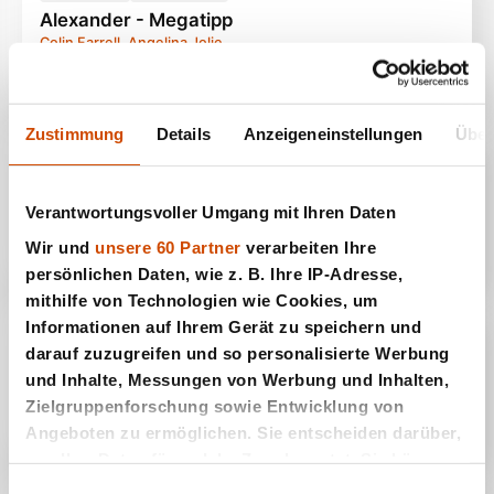
Alexander - Megatipp
Colin Farrell, Angelina Jolie
11
84
Filme, Klassiker
144 Minuten
Ab 12 Jahren
Zustimmung
Details
Anzeigeneinstellungen
Über
YOUTUBE™
KOSTENLOS
The Man Who Wasn't There - Megatipp
Verantwortungsvoller Umgang mit Ihren Daten
Billy Bob Thornton
Filme, Romantik
88 Minuten
Ab 12 Jahren
Wir und
unsere 60 Partner
verarbeiten Ihre
12
83
persönlichen Daten, wie z. B. Ihre IP-Adresse,
mithilfe von Technologien wie Cookies, um
Informationen auf Ihrem Gerät zu speichern und
YOUTUBE™
KOSTENLOS
darauf zuzugreifen und so personalisierte Werbung
Hardball - Megatipp
und Inhalte, Messungen von Werbung und Inhalten,
Keanu Reeves
Zielgruppenforschung sowie Entwicklung von
13
82
Angeboten zu ermöglichen. Sie entscheiden darüber,
wer Ihre Daten für welche Zwecke nutzt. Sie können
Ihre Einwilligung jederzeit über die Cookie-Erklärung
Einwilligungsauswahl