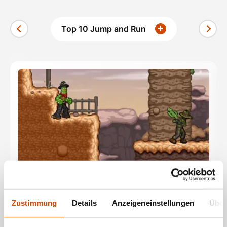
Top 10 Jump and Run
Cactus McCoy
Zustimmung
Details
Anzeigeneinstellungen
Über