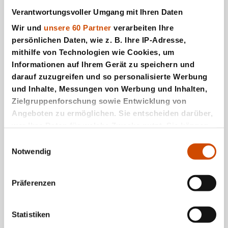
Verantwortungsvoller Umgang mit Ihren Daten
Wir und
unsere 60 Partner
verarbeiten Ihre
persönlichen Daten, wie z. B. Ihre IP-Adresse,
Top 10 Kartenspiele
mithilfe von Technologien wie Cookies, um
Informationen auf Ihrem Gerät zu speichern und
darauf zuzugreifen und so personalisierte Werbung
und Inhalte, Messungen von Werbung und Inhalten,
Zielgruppenforschung sowie Entwicklung von
Angeboten zu ermöglichen. Sie entscheiden darüber,
wer Ihre Daten für welche Zwecke nutzt. Sie können
Ihre Einwilligung jederzeit über die Cookie-Erklärung
Einwilligungsauswahl
oder durch Klicken auf das Privacy Trigger Symbol
Notwendig
ändern oder widerrufen
Präferenzen
Wenn Sie es erlauben, würden wir auch gerne:
Mau Mau original
Informationen über Ihre geografische Lage
erfassen, welche bis auf einige Meter genau sein
Statistiken
können