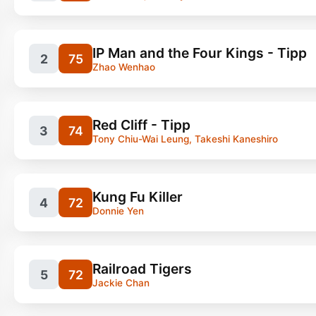
IP Man and the Four Kings - Tipp
2
75
Zhao Wenhao
Red Cliff - Tipp
3
74
Tony Chiu-Wai Leung, Takeshi Kaneshiro
Filme, Kung Fu
1
Kung Fu Killer
4
72
Donnie Yen
Filme, Kung Fu
8
Railroad Tigers
5
72
Jackie Chan