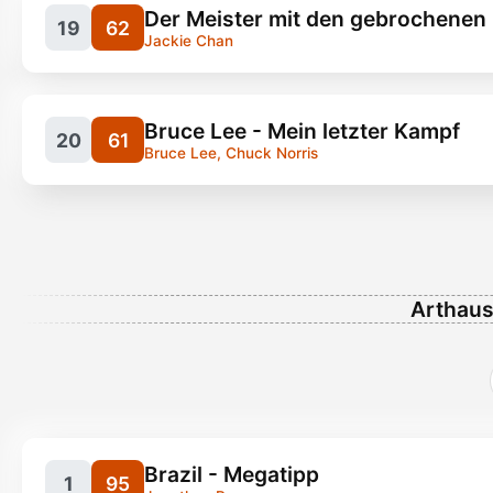
Der Meister mit den gebrochenen
19
62
Filme, Eastern
10
Jackie Chan
Bruce Lee - Mein letzter Kampf
20
61
Bruce Lee, Chuck Norris
Filme, Kung Fu
1
Filme, Western
1
Arthaus
Filme, Kung Fu
8
Filme, Kung Fu
9
Brazil - Megatipp
1
95