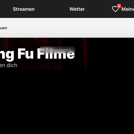
0
Streamen
Wetter
Meine
auen
ng Fu Filme
✨ KI-GENERIERT
en dich