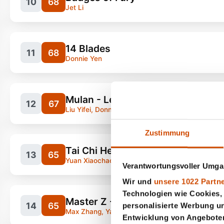
10
68
Jet Li
Filme, Eastern
12
14 Blades
11
68
Donnie Yen
Mulan - Legende einer Kriegerin
12
67
Filme, Eastern
12
Liu Yifei, Donnie Yen
Zustimmung
Filme, Eastern
9
Tai Chi Hero
13
65
Yuan Xiaochao
Verantwortungsvoller Umgan
Wir und
unsere 1022 Partn
Filme, Eastern
11
Technologien wie Cookies,
Master Z - Ip Man Legacy
14
65
personalisierte Werbung u
Max Zhang, Yan Liu
Entwicklung von Angeboten 