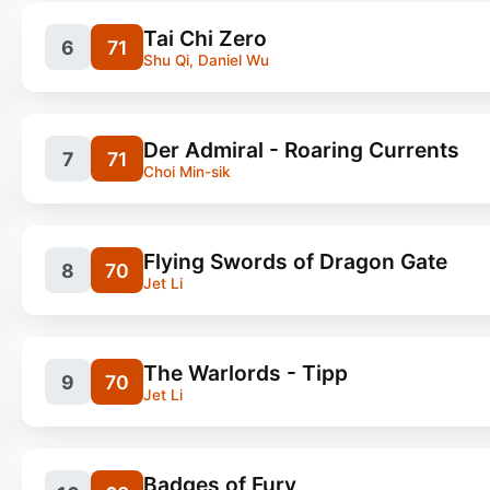
Tai Chi Zero
6
71
Shu Qi, Daniel Wu
Filme, Eastern
14
Filme, Kung Fu
10
Der Admiral - Roaring Currents
7
71
Choi Min-sik
Filme, Eastern
12
Flying Swords of Dragon Gate
8
70
Jet Li
Filme, Eastern
9
The Warlords - Tipp
9
70
Jet Li
Filme, Action
12
Badges of Fury