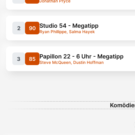
Jonathan Pryce
Studio 54 - Megatipp
2
90
Ryan Phillippe, Salma Hayek
Papillon 22 - 6 Uhr - Megatipp
3
85
Steve McQueen, Dustin Hoffman
Filme, Satire
143
Komödien
Filme, Kult
87 