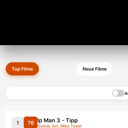
Top Filme
Neue Filme
A
Ip Man 3 - Tipp
1
76
Donnie Yen, Mike Tyson