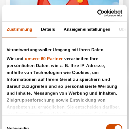
Zustimmung
Details
Anzeigeneinstellungen
Über
Jelly Slice
Verantwortungsvoller Umgang mit Ihren Daten
Wir und
unsere 60 Partner
verarbeiten Ihre
persönlichen Daten, wie z. B. Ihre IP-Adresse,
mithilfe von Technologien wie Cookies, um
Informationen auf Ihrem Gerät zu speichern und
darauf zuzugreifen und so personalisierte Werbung
und Inhalte, Messungen von Werbung und Inhalten,
Zielgruppenforschung sowie Entwicklung von
Angeboten zu ermöglichen. Sie entscheiden darüber,
wer Ihre Daten für welche Zwecke nutzt. Sie können
Ihre Einwilligung jederzeit über die Cookie-Erklärung
Einwilligungsauswahl
oder durch Klicken auf das Privacy Trigger Symbol
Notwendig