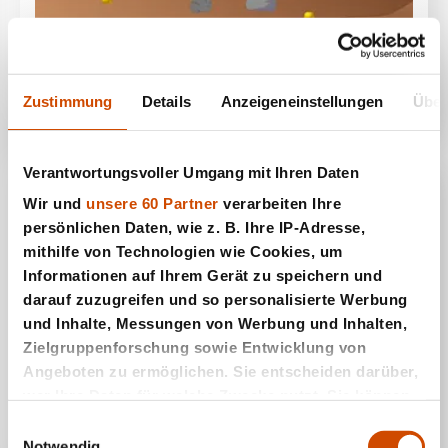
Goldsucher
Zustimmung
Details
Anzeigeneinstellungen
Über
Verantwortungsvoller Umgang mit Ihren Daten
Wir und
unsere 60 Partner
verarbeiten Ihre
persönlichen Daten, wie z. B. Ihre IP-Adresse,
mithilfe von Technologien wie Cookies, um
Informationen auf Ihrem Gerät zu speichern und
darauf zuzugreifen und so personalisierte Werbung
und Inhalte, Messungen von Werbung und Inhalten,
Zielgruppenforschung sowie Entwicklung von
Angeboten zu ermöglichen. Sie entscheiden darüber,
Gridlock
wer Ihre Daten für welche Zwecke nutzt. Sie können
Ihre Einwilligung jederzeit über die Cookie-Erklärung
Einwilligungsauswahl
oder durch Klicken auf das Privacy Trigger Symbol
Notwendig