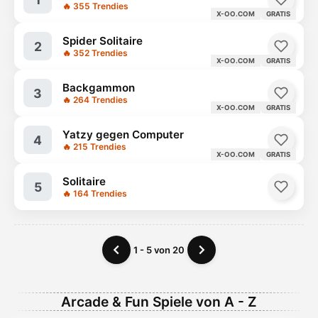
🔥 355 Trendies
X-OO.COM
GRATIS
Spider Solitaire
2
🔥 352 Trendies
X-OO.COM
GRATIS
Backgammon
3
🔥 264 Trendies
X-OO.COM
GRATIS
Yatzy gegen Computer
4
🔥 215 Trendies
X-OO.COM
GRATIS
Solitaire
5
🔥 164 Trendies
1 - 5 von 20
Arcade & Fun Spiele von A - Z