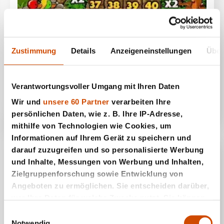
Zustimmung
Details
Anzeigeneinstellungen
Über
Entenjagd
Verantwortungsvoller Umgang mit Ihren Daten
Wir und
unsere 60 Partner
verarbeiten Ihre
persönlichen Daten, wie z. B. Ihre IP-Adresse,
mithilfe von Technologien wie Cookies, um
Informationen auf Ihrem Gerät zu speichern und
darauf zuzugreifen und so personalisierte Werbung
und Inhalte, Messungen von Werbung und Inhalten,
Zielgruppenforschung sowie Entwicklung von
Angeboten zu ermöglichen. Sie entscheiden darüber,
wer Ihre Daten für welche Zwecke nutzt. Sie können
Ihre Einwilligung jederzeit über die Cookie-Erklärung
Einwilligungsauswahl
oder durch Klicken auf das Privacy Trigger Symbol
Notwendig