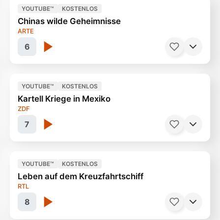
YOUTUBE™
KOSTENLOS
Chinas wilde Geheimnisse
Spezialisten der Wüste
45 Minuten
ARTE
6
YOUTUBE™
KOSTENLOS
Kartell Kriege in Mexiko
Die Regenwälder der Insel Hainan
44 Minuten
ZDF
7
YOUTUBE™
KOSTENLOS
Leben auf dem Kreuzfahrtschiff
In der Hand der Drogenbosse
45 Minuten
RTL
8