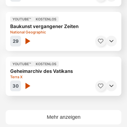
YOUTUBE™
KOSTENLOS
Baukunst vergangener Zeiten
Eines der letzten
43 Minuten
National Geographic
29
YOUTUBE™
KOSTENLOS
Geheimarchiv des Vatikans
Spuren verlorener Städte
45 Minuten
Terra X
30
Mehr anzeigen
Papst Pius XII. und der Holocaust
27 Minuten