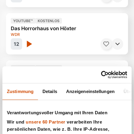
YOUTUBE™
KOSTENLOS
Das Horrorhaus von Höxter
Frankreichs stürmisches Paradies
90 Minuten
WDR
12
YOUTUBE™
KOSTENLOS
Luxusinsel Sylt
Eine wahre Geschichte
45 Minuten
Welt
13
Zustimmung
Details
Anzeigeneinstellungen
Über
Verantwortungsvoller Umgang mit Ihren Daten
YOUTUBE™
KOSTENLOS
Wir und
unsere 60 Partner
verarbeiten Ihre
So finden Zwillinge einen Partner
Zwischen Kampen & Camping
46 Minuten
persönlichen Daten, wie z. B. Ihre IP-Adresse,
WDR