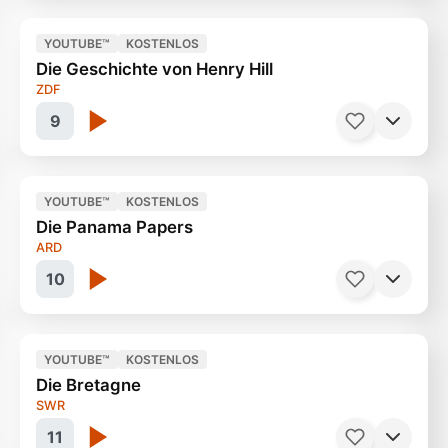
YOUTUBE™
KOSTENLOS
Die Geschichte von Henry Hill
Das kostet der Traum vom ewigen Urlaub
ZDF
24 Minuten
9
YOUTUBE™
KOSTENLOS
Die Panama Papers
Bekannt auf dem Film Goodfellas
42 Minuten
ARD
10
YOUTUBE™
KOSTENLOS
Die Bretagne
Schattenreich der Offshorefirmen
55 Minuten
SWR
11