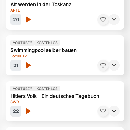
Alt werden in der Toskana
Es beginnt im Ferkel Stall
44 Minuten
ARTE
20
YOUTUBE™
KOSTENLOS
Swimmingpool selber bauen
Wenn Toskana-Auswanderer älter werden
Focus TV
31 Minuten
21
YOUTUBE™
KOSTENLOS
Hitlers Volk - Ein deutsches Tagebuch
Der Mega Hype
50 Minuten
SWR
22