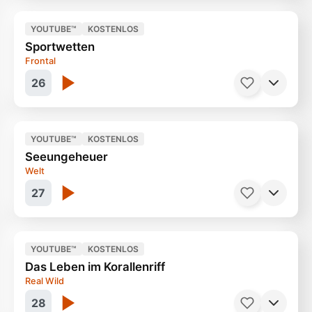
YOUTUBE™
KOSTENLOS
Sportwetten
Faszination Universum
44 Minuten
Frontal
26
YOUTUBE™
KOSTENLOS
Seeungeheuer
Das schnelle Geld
14 Minuten
Welt
27
YOUTUBE™
KOSTENLOS
Das Leben im Korallenriff
Monster der Tiefsee
44 Minuten
Real Wild
28