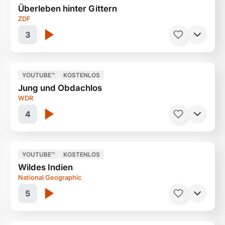
Überleben hinter Gittern
Glücksspiel außer Kontrolle
90 Minuten
ZDF
3
YOUTUBE™
KOSTENLOS
Jung und Obdachlos
Im Gefängnis der Philippinen
40 Minuten
WDR
4
YOUTUBE™
KOSTENLOS
Wildes Indien
Nicht mehr leicht für Jugendliche
30 Minuten
National Geographic
5