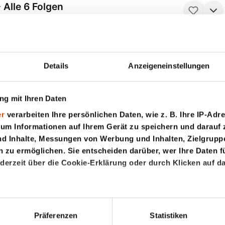
22 Minuten
Ab 6 Jahren
 Alle 6 Folgen
5 Minuten
Ab 12 Jahren
YOUTUBE™
100% GRATIS
Details
Anzeigeneinstellungen
25 Minuten
Ab 6 Jahren
YOUTUBE™
100% GRATIS
g mit Ihren Daten
er
verarbeiten Ihre persönlichen Daten, wie z. B. Ihre IP-Adre
 um Informationen auf Ihrem Gerät zu speichern und darauf 
nd Inhalte, Messungen von Werbung und Inhalten, Zielgrup
RAKUTEN™
100% GRATIS
zu ermöglichen. Sie entscheiden darüber, wer Ihre Daten f
60 Minuten
Ab 12 Jahren
ederzeit über die Cookie-Erklärung oder durch Klicken auf d
YOUTUBE™
100% GRATIS
den wir auch gerne:
25 Minuten
Ab 12 Jahren
Ihre geografische Lage erfassen, welche bis auf einige Mete
Präferenzen
Statistiken
ives Scannen nach bestimmten Merkmalen (Fingerprinting) ide