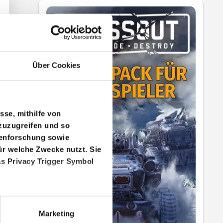
Über Cookies
sse, mithilfe von
zuzugreifen und so
penforschung sowie
ür welche Zwecke nutzt. Sie
as Privacy Trigger Symbol
r genau sein können
Marketing
ntifizieren