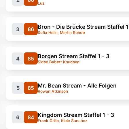
Luz
Bron - Die Brücke Stream Staffel 1
3
86
Sofia Helin, Martin Rohde
Serien, Cartoon
Borgen Stream Staffel 1 - 3
4
85
Sidse Babett Knudsen
Serien, Cartoons
Mr. Bean Stream - Alle Folgen
5
85
Rowan Atkinson
Serien, Thriller
5
Kingdom Stream Staffel 1 - 3
6
84
Frank Grillo, Kiele Sanchez
Serien, Politik
60