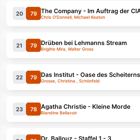
Serien, Cartoons
The Company - Im Auftrag der CIA 
20
79
Chris O'Donnell, Michael Keaton
Drüben bei Lehmanns Stream
21
79
Brigitte Mira, Walter Gross
Serien, Survival
4
Serien, Cartoon
2
Das Institut - Oase des Scheiterns 
22
79
Grosse, Christina , Schönfeld
Serien, Thriller
9
Agatha Christie - Kleine Morde
23
78
Blandine Bellavoir
Serien, Komödie
Dr. Ballouz - Staffel 1 - 3