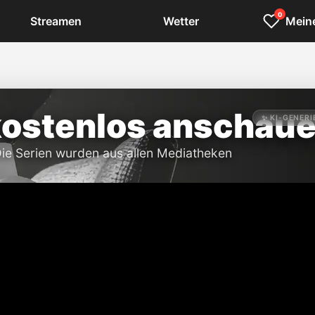
0
Streamen
Wetter
Meine
kostenlos anschau
✨ KI-GENERI
ie Serien wurden aus allen Mediatheken