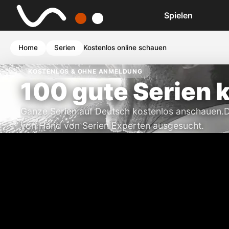
Spielen
Home
Serien
Kostenlos online schauen
KOSTENLOS & OHNE ANMELDUNG
100 gute Serien 
Ganze Serien auf Deutsch kostenlos anschauen.D
von Hand von Serien Experten ausgesucht.