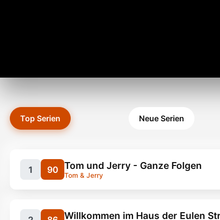
Top Serien
Neue Serien
Tom und Jerry - Ganze Folgen
1
90
Tom & Jerry
Willkommen im Haus der Eulen St
2
86