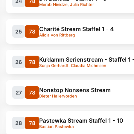
24
78
Merab Ninidze, Julia Richter
Serien, Komödie
Charité Stream Staffel 1 - 4
25
78
Alicia von Rittberg
Serien, Krimi
90
Ku’damm Serienstream - Staffel 1 
26
78
Sonja Gerhardt, Claudia Michelsen
Serien, Drama
4
Nonstop Nonsens Stream
27
78
Dieter Hallervorden
Serien, Drama
4
Pastewka Stream Staffel 1 - 10
28
78
Bastian Pastewka