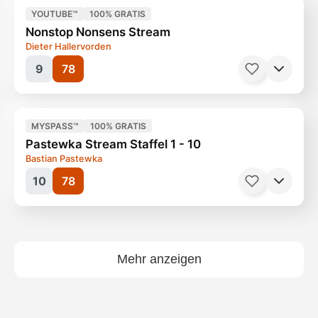
YOUTUBE™
100% GRATIS
Nonstop Nonsens Stream
Dieter Hallervorden
9
78
MYSPASS™
100% GRATIS
Serien, Komödie
30 Minuten
Ab 12 Jahren
Pastewka Stream Staffel 1 - 10
Bastian Pastewka
10
78
Serien, Comedy
25 Minuten
Ab 0 Jahren
Mehr anzeigen