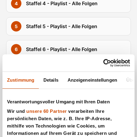
Staffel 4 - Playlist - Alle Folgen
Staffel 5 - Playlist - Alle Folgen
Staffel 6 - Playlist - Alle Folgen
Staffel 7 - Playlist - Alle Folgen
Zustimmung
Details
Anzeigeneinstellungen
Über
Staffel 8 - Playlist - Alle Folgen
Verantwortungsvoller Umgang mit Ihren Daten
Wir und
unsere 60 Partner
verarbeiten Ihre
persönlichen Daten, wie z. B. Ihre IP-Adresse,
mithilfe von Technologien wie Cookies, um
Top
Neue
Serien
Serien
Informationen auf Ihrem Gerät zu speichern und
Serien
Serien
Updates
A-Z