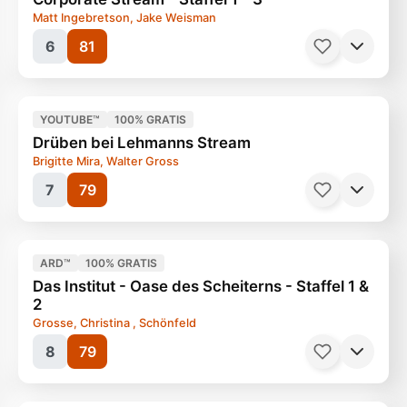
Matt Ingebretson, Jake Weisman
6
81
YOUTUBE™
100% GRATIS
Serien, Comedy
25 Minuten
Ab 12 Jahren
Drüben bei Lehmanns Stream
Brigitte Mira, Walter Gross
7
79
ARD™
100% GRATIS
Serien, Comedy
22 Minuten
Ab 16 Jahren
Das Institut - Oase des Scheiterns - Staffel 1 &
2
Grosse, Christina , Schönfeld
8
79
Serien, Komödie
25 Minuten
Ab 6 Jahren