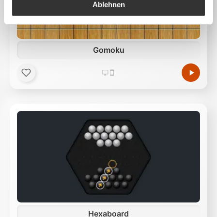
auszuliefern, Werbung zu personalisieren,
Ablehnen
Funktionen für soziale Medien anbieten zu können
und die Zugriffe auf unsere Website zu analysieren.
Außerdem geben wir Informationen zu Ihrer
Gomoku
Verwendung unserer Website an unsere Partner für
soziale Medien, Werbung und Analysen weiter.
Unsere Partner führen diese Informationen
möglicherweise mit weiteren Daten zusammen, die
Sie ihnen bereitgestellt haben oder die sie im Rahmen
Ihrer Nutzung der Dienste gesammelt haben.
Hexaboard