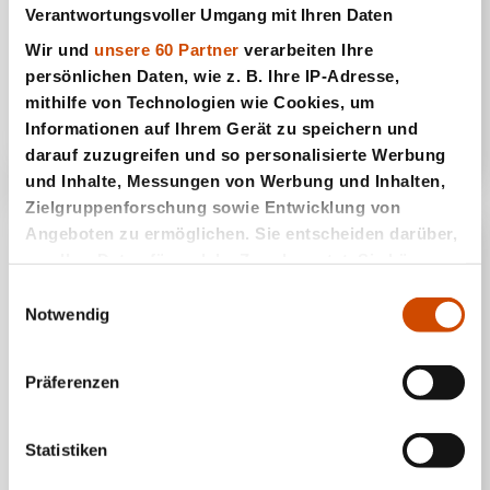
Verantwortungsvoller Umgang mit Ihren Daten
Wir und
unsere 60 Partner
verarbeiten Ihre
persönlichen Daten, wie z. B. Ihre IP-Adresse,
Königsspiel von Ur
mithilfe von Technologien wie Cookies, um
Informationen auf Ihrem Gerät zu speichern und
darauf zuzugreifen und so personalisierte Werbung
und Inhalte, Messungen von Werbung und Inhalten,
Zielgruppenforschung sowie Entwicklung von
Angeboten zu ermöglichen. Sie entscheiden darüber,
wer Ihre Daten für welche Zwecke nutzt. Sie können
Ihre Einwilligung jederzeit über die Cookie-Erklärung
Einwilligungsauswahl
oder durch Klicken auf das Privacy Trigger Symbol
Notwendig
ändern oder widerrufen
Präferenzen
Wenn Sie es erlauben, würden wir auch gerne:
Informationen über Ihre geografische Lage
erfassen, welche bis auf einige Meter genau sein
Statistiken
Ludo Mensch
können