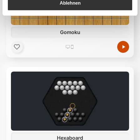
auszuliefern, Werbung zu personalisieren,
Ablehnen
Funktionen für soziale Medien anbieten zu können
und die Zugriffe auf unsere Website zu analysieren.
Außerdem geben wir Informationen zu Ihrer
Gomoku
Verwendung unserer Website an unsere Partner für
soziale Medien, Werbung und Analysen weiter.
Unsere Partner führen diese Informationen
möglicherweise mit weiteren Daten zusammen, die
Sie ihnen bereitgestellt haben oder die sie im Rahmen
Ihrer Nutzung der Dienste gesammelt haben.
Hexaboard