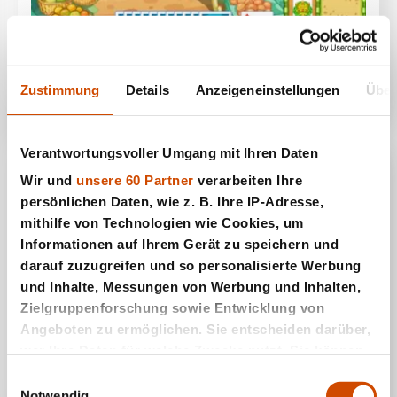
Früchte Solitaire
Zustimmung
Details
Anzeigeneinstellungen
Über
Verantwortungsvoller Umgang mit Ihren Daten
Wir und
unsere 60 Partner
verarbeiten Ihre
persönlichen Daten, wie z. B. Ihre IP-Adresse,
mithilfe von Technologien wie Cookies, um
Informationen auf Ihrem Gerät zu speichern und
darauf zuzugreifen und so personalisierte Werbung
und Inhalte, Messungen von Werbung und Inhalten,
Zielgruppenforschung sowie Entwicklung von
Angeboten zu ermöglichen. Sie entscheiden darüber,
Gin Rommé
wer Ihre Daten für welche Zwecke nutzt. Sie können
Ihre Einwilligung jederzeit über die Cookie-Erklärung
Einwilligungsauswahl
oder durch Klicken auf das Privacy Trigger Symbol
Notwendig