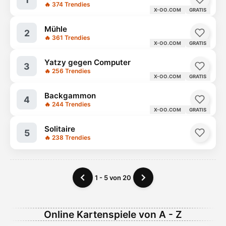
🔥 374 Trendies
X-OO.COM
GRATIS
Mühle
2
🔥 361 Trendies
X-OO.COM
GRATIS
Yatzy gegen Computer
3
🔥 256 Trendies
X-OO.COM
GRATIS
Backgammon
4
🔥 244 Trendies
X-OO.COM
GRATIS
Solitaire
5
🔥 238 Trendies
1 - 5 von 20
Online Kartenspiele von A - Z