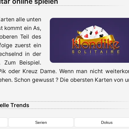
itär online spielen
Karten alle unten
rst kommt ein As,
 oberen Teil des
folge zuerst ein
echselnd in der
. Zum Beispiel.
 Pik oder Kreuz Dame. Wenn man nicht weiterk
ehen. Schon gewusst ? Die obersten Karten von u
elle Trends
Serien
Dokus