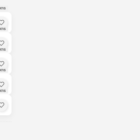
ATIS
Backgammon
6
🔥 165 Trendies
ATIS
Skip Card
7
🔥 111 Trendies
ATIS
Ludorian
8
🔥 109 Trendies
ATIS
Slide and Roll
9
🔥 102 Trendies
ATIS
Relaxr
10
🔥 101 Trendies