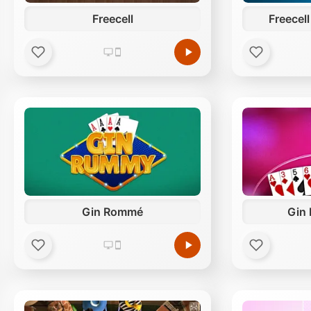
Freecell
Freecell
Gin Rommé
Gin