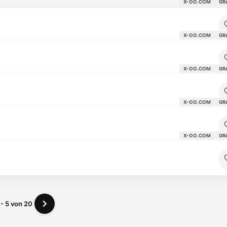
X-OO.COM
GR
X-OO.COM
GR
X-OO.COM
GR
X-OO.COM
GR
X-OO.COM
GR
 - 5 von 20