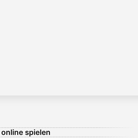
online spielen