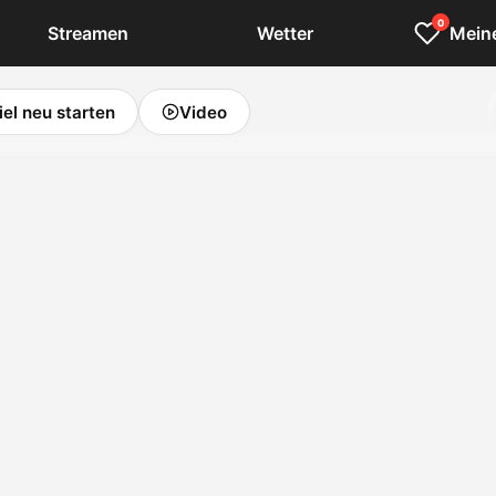
0
Streamen
Wetter
Meine
iel neu starten
Video