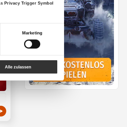
as Privacy Trigger Symbol
r genau sein können
Marketing
ntifizieren
Sie Ihre Präferenzen im
deos auszuliefern, Werbung
Alle zulassen
 auf unsere Website zu
n unsere Partner für
nen möglicherweise mit
hrer Nutzung der Dienste