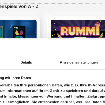
enspiele von A - Z
Aquauno
Bauern Romme
Details
Anzeigeneinstellungen
g mit Ihren Daten
erarbeiten Ihre persönlichen Daten, wie z. B. Ihre IP-Adress
 um Informationen auf Ihrem Gerät zu speichern und darauf 
nd Inhalte, Messungen von Werbung und Inhalten, Zielgrup
zu ermöglichen. Sie entscheiden darüber, wer Ihre Daten f