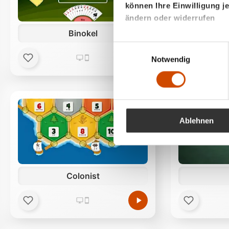
können Ihre Einwilligung j
ändern oder widerrufen
Binokel
Blackja
Wenn Sie es erlauben, wür
Einwilligungsauswahl
Informationen über 
Notwendig
Ihr Gerät durch akt
Erfahren Sie mehr darüber,
Abschnitt Einzelheiten
fest
Wir verwenden Cookies, um
Ablehnen
zu personalisieren, Funkti
analysieren. Außerdem geb
soziale Medien, Werbung un
weiteren Daten zusammen, d
Colonist
gesammelt haben.