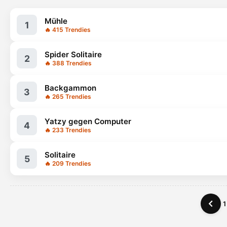
Mühle
1
🔥 415 Trendies
Spider Solitaire
2
🔥 388 Trendies
Backgammon
3
🔥 265 Trendies
Yatzy gegen Computer
4
🔥 233 Trendies
Solitaire
5
🔥 209 Trendies
1