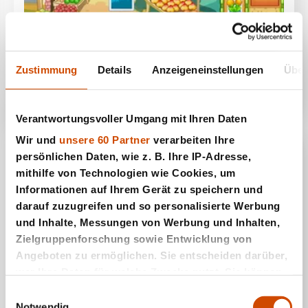
Früchte Solitaire
Zustimmung
Details
Anzeigeneinstellungen
Über
Verantwortungsvoller Umgang mit Ihren Daten
Wir und
unsere 60 Partner
verarbeiten Ihre
persönlichen Daten, wie z. B. Ihre IP-Adresse,
mithilfe von Technologien wie Cookies, um
Informationen auf Ihrem Gerät zu speichern und
darauf zuzugreifen und so personalisierte Werbung
und Inhalte, Messungen von Werbung und Inhalten,
Zielgruppenforschung sowie Entwicklung von
Angeboten zu ermöglichen. Sie entscheiden darüber,
wer Ihre Daten für welche Zwecke nutzt. Sie können
Gin Rommé
Ihre Einwilligung jederzeit über die Cookie-Erklärung
Einwilligungsauswahl
oder durch Klicken auf das Privacy Trigger Symbol
Notwendig