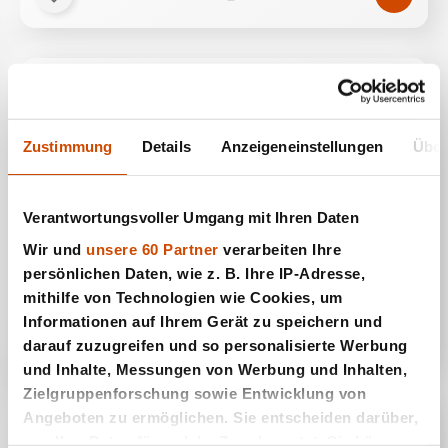
Zustimmung
Details
Anzeigeneinstellungen
Über
Verantwortungsvoller Umgang mit Ihren Daten
Wir und
unsere 60 Partner
verarbeiten Ihre
persönlichen Daten, wie z. B. Ihre IP-Adresse,
Air Hockey
mithilfe von Technologien wie Cookies, um
Informationen auf Ihrem Gerät zu speichern und
darauf zuzugreifen und so personalisierte Werbung
und Inhalte, Messungen von Werbung und Inhalten,
Zielgruppenforschung sowie Entwicklung von
Angeboten zu ermöglichen. Sie entscheiden darüber,
wer Ihre Daten für welche Zwecke nutzt. Sie können