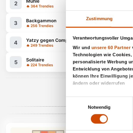
Mühle
2
🔥 364 Trendies
Zustimmung
Backgammon
3
🔥 256 Trendies
Verantwortungsvoller Umgan
Yatzy gegen Computer
4
🔥 249 Trendies
Wir und
unsere 60 Partner
v
Technologien wie Cookies,
Solitaire
personalisierte Werbung u
5
🔥 224 Trendies
Entwicklung von Angeboten 
können Ihre Einwilligung j
ändern oder widerrufen
1
Wenn Sie es erlauben, wür
Einwilligungsauswahl
Informationen über 
Notwendig
Online Math
Ihr Gerät durch akt
Erfahren Sie mehr darüber,
Abschnitt Einzelheiten
fest