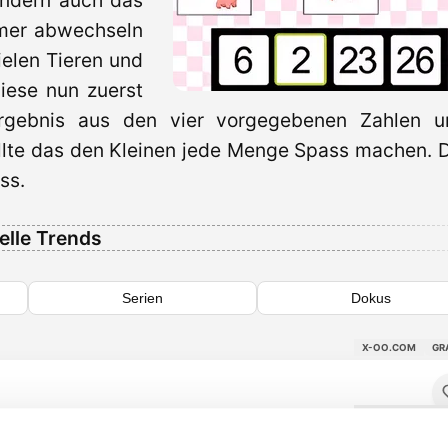
sondern auch das
mmer abwechseln
ielen Tieren und
iese nun zuerst
rgebnis aus den vier vorgegebenen Zahlen u
 sollte das den Kleinen jede Menge Spass machen. 
ss.
elle Trends
Serien
Dokus
X-OO.COM
GR
X-OO.COM
GR