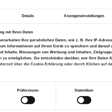
X-OO.COM
GR
Details
Anzeigeneinstellungen
X-OO.COM
GR
g mit Ihren Daten
erarbeiten Ihre persönlichen Daten, wie z. B. Ihre IP-Adress
X-OO.COM
GR
 um Informationen auf Ihrem Gerät zu speichern und darauf 
nd Inhalte, Messungen von Werbung und Inhalten, Zielgrup
zu ermöglichen. Sie entscheiden darüber, wer Ihre Daten f
ederzeit über die Cookie-Erklärung oder durch Klicken auf d
 - 5 von 20
den wir auch gerne:
Ihre geografische Lage erfassen, welche bis auf einige Mete
Präferenzen
Statistiken
e Spiele von A - Z
ives Scannen nach bestimmten Merkmalen (Fingerprinting) ide
 wie Ihre persönlichen Daten verarbeitet werden, und legen 
.