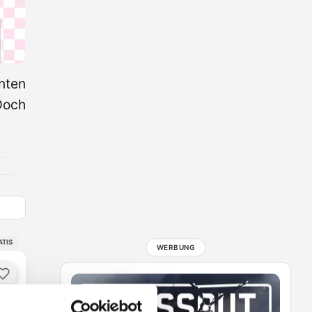
nten
Doch
ATIS
Backgammon
6
🔥 178 Trendies
ATIS