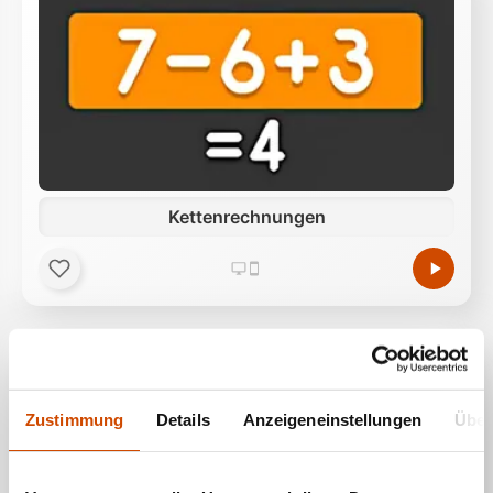
Kettenrechnungen
Zustimmung
Details
Anzeigeneinstellungen
Über