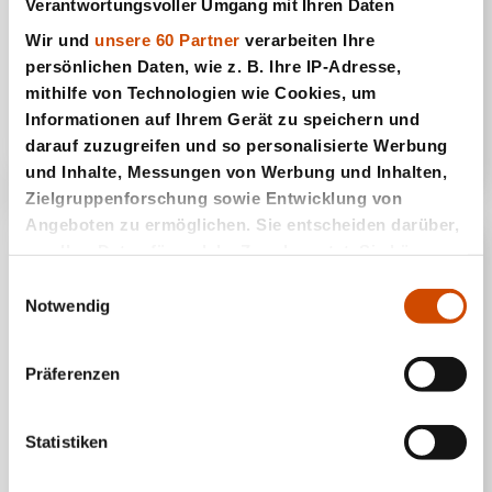
Verantwortungsvoller Umgang mit Ihren Daten
Wir und
unsere 60 Partner
verarbeiten Ihre
persönlichen Daten, wie z. B. Ihre IP-Adresse,
mithilfe von Technologien wie Cookies, um
Mathe Experte
Informationen auf Ihrem Gerät zu speichern und
darauf zuzugreifen und so personalisierte Werbung
und Inhalte, Messungen von Werbung und Inhalten,
Zielgruppenforschung sowie Entwicklung von
Angeboten zu ermöglichen. Sie entscheiden darüber,
wer Ihre Daten für welche Zwecke nutzt. Sie können
Ihre Einwilligung jederzeit über die Cookie-Erklärung
Einwilligungsauswahl
oder durch Klicken auf das Privacy Trigger Symbol
Notwendig
ändern oder widerrufen
Präferenzen
Wenn Sie es erlauben, würden wir auch gerne:
Informationen über Ihre geografische Lage
erfassen, welche bis auf einige Meter genau sein
Statistiken
können
Mathe Genie 1
Ihr Gerät durch aktives Scannen nach