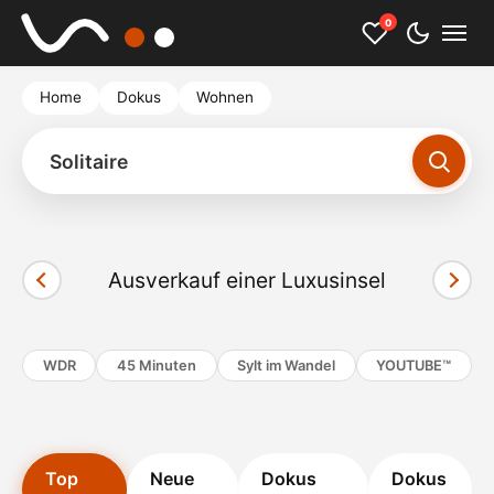
0
Home
Dokus
Wohnen
Solitaire
Ausverkauf einer Luxusinsel
Cookies akzeptieren und Video starten
WDR
45 Minuten
Sylt im Wandel
YOUTUBE™
Top
Neue
Dokus
Dokus