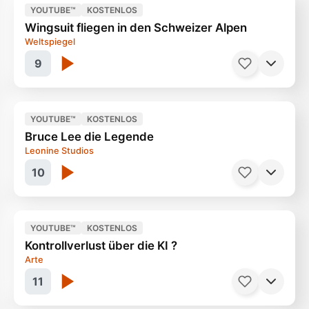
YOUTUBE™
KOSTENLOS
Wingsuit fliegen in den Schweizer Alpen
Meister der Propaganda
47 Minuten
Weltspiegel
9
YOUTUBE™
KOSTENLOS
Bruce Lee die Legende
Das Lauterbrunner Tal des Todes
29 Minuten
Leonine Studios
10
YOUTUBE™
KOSTENLOS
Kontrollverlust über die KI ?
Gelungene Doku
90 Minuten
Arte
11