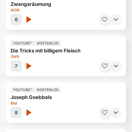
Zwangsräumung
WDR
6
Serien, Doku
50 Minuten
Ab 6 Jahren
YOUTUBE™
KOSTENLOS
Die Tricks mit billigem Fleisch
Familie kämpft um ihr Haus
44 Minuten
SWR
7
YOUTUBE™
KOSTENLOS
Joseph Goebbels
Es beginnt im Ferkel Stall
44 Minuten
Bild
8