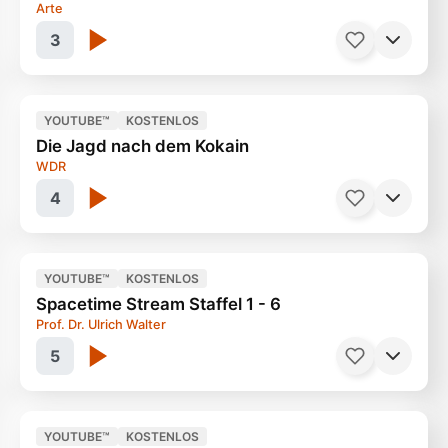
Arte
3
YOUTUBE™
KOSTENLOS
Die Jagd nach dem Kokain
Europas grösste Suchtklinik
43 Minuten
WDR
4
YOUTUBE™
KOSTENLOS
Spacetime Stream Staffel 1 - 6
Kriminelle Banden in Deutschland
58 Minuten
Prof. Dr. Ulrich Walter
5
YOUTUBE™
KOSTENLOS