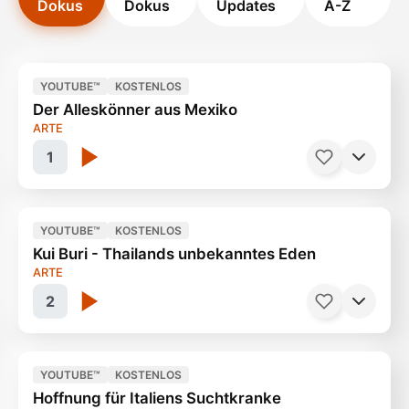
Dokus
Dokus
Updates
A-Z
YOUTUBE™
KOSTENLOS
Der Alleskönner aus Mexiko
ARTE
1
YOUTUBE™
KOSTENLOS
Kui Buri - Thailands unbekanntes Eden
Nopal - Der Feigenkaktus
53 Minuten
ARTE
2
YOUTUBE™
KOSTENLOS
Hoffnung für Italiens Suchtkranke
Tief im Dschungel
44 Minuten