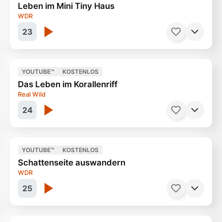
Leben im Mini Tiny Haus
Voller Leben nach dem Untergang
44 Minuten
WDR
23
YOUTUBE™
KOSTENLOS
Das Leben im Korallenriff
Ein Trend aus den USA
30 Minuten
Real Wild
24
YOUTUBE™
KOSTENLOS
Schattenseite auswandern
Eines der letzten
43 Minuten
WDR
25