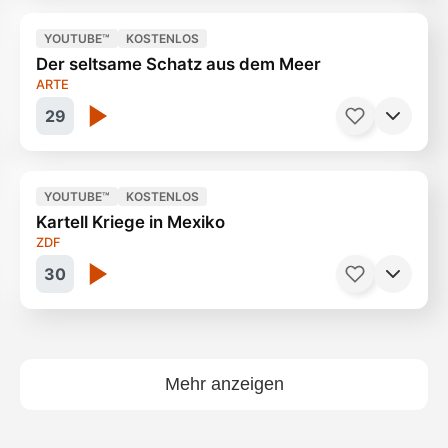
YOUTUBE™
KOSTENLOS
Der seltsame Schatz aus dem Meer
Monster der Tiefsee
44 Minuten
ARTE
29
YOUTUBE™
KOSTENLOS
Kartell Kriege in Mexiko
Willkommen in Island
53 Minuten
ZDF
30
Mehr anzeigen
In der Hand der Drogenbosse
45 Minuten