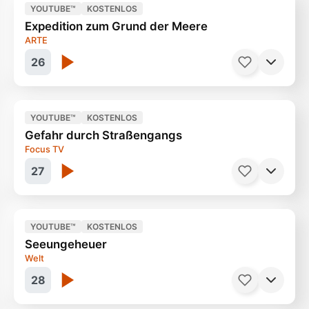
YOUTUBE™
KOSTENLOS
Expedition zum Grund der Meere
Man sollte sich gut informieren
45 Minuten
ARTE
26
YOUTUBE™
KOSTENLOS
Gefahr durch Straßengangs
Faszination Tiefsee
90 Minuten
Focus TV
27
YOUTUBE™
KOSTENLOS
Seeungeheuer
St. Pauli Cop in den USA
23 Minuten
Welt
28