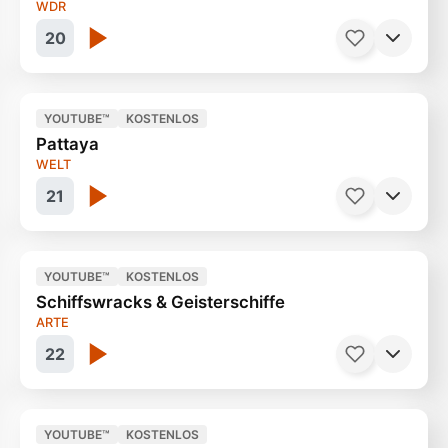
WDR
20
YOUTUBE™
KOSTENLOS
Pattaya
Sommer, Sonne und kein Geld
45 Minuten
WELT
21
YOUTUBE™
KOSTENLOS
Schiffswracks & Geisterschiffe
Leben im grössten Puff der Welt
30 Minuten
ARTE
22
YOUTUBE™
KOSTENLOS