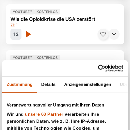
YOUTUBE™
KOSTENLOS
Wie die Opioidkrise die USA zerstört
Es geht rasend schnell
30 Minuten
ZDF
12
YOUTUBE™
KOSTENLOS
Die Muscheltaucherinnen vom Kongo Delta
Oxycodon, Fentanyl & Co.
44 Minuten
ARTE
13
Zustimmung
Details
Anzeigeneinstellungen
Über
YOUTUBE™
KOSTENLOS
Verantwortungsvoller Umgang mit Ihren Daten
Ein Jahr unter Bären
Anstrengend und gefährlich
53 Minuten
Wir und
unsere 60 Partner
verarbeiten Ihre
ARTE
persönlichen Daten, wie z. B. Ihre IP-Adresse,
14
mithilfe von Technologien wie Cookies, um