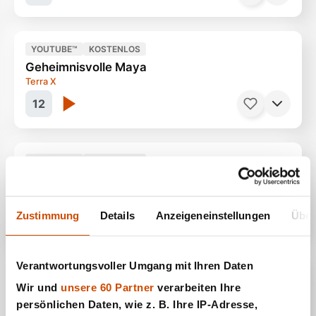
YOUTUBE™
KOSTENLOS
Geheimnisvolle Maya
Expedition extrem
17 Minuten
Terra X
12
YOUTUBE™
KOSTENLOS
Leben im Mini Tiny Haus
Söhne der Sonne
44 Minuten
WDR
13
Zustimmung
Details
Anzeigeneinstellungen
Über
Verantwortungsvoller Umgang mit Ihren Daten
YOUTUBE™
KOSTENLOS
Wir und
unsere 60 Partner
verarbeiten Ihre
Macht Zucker dumm ?
Ein Trend aus den USA
30 Minuten
persönlichen Daten, wie z. B. Ihre IP-Adresse,
Arte