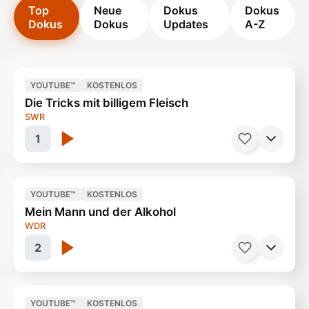
Top
Neue
Dokus
Dokus
Dokus
Dokus
Updates
A-Z
YOUTUBE™
KOSTENLOS
Die Tricks mit billigem Fleisch
SWR
1
YOUTUBE™
KOSTENLOS
Mein Mann und der Alkohol
Es beginnt im Ferkel Stall
44 Minuten
WDR
2
YOUTUBE™
KOSTENLOS