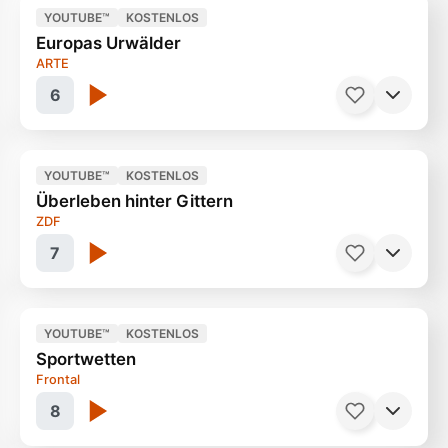
YOUTUBE™
KOSTENLOS
Europas Urwälder
Eine bewegende Geschichte
45 Minuten
ARTE
6
YOUTUBE™
KOSTENLOS
Überleben hinter Gittern
Ein Schatz der Natur
53 Minuten
ZDF
7
YOUTUBE™
KOSTENLOS
Sportwetten
Im Gefängnis der Philippinen
40 Minuten
Frontal
8