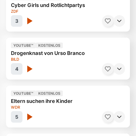
Cyber Girls und Rotlichtpartys
Alkohol bleibt die Volksdroge
45 Minuten
ZDF
3
YOUTUBE™
KOSTENLOS
Drogenknast von Urso Branco
Tokio bei Nacht
45 Minuten
BILD
4
YOUTUBE™
KOSTENLOS
Eltern suchen ihre Kinder
Willkommen in Brasilien
48 Minuten
WDR
5