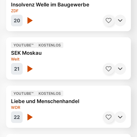
Insolvenz Welle im Baugewerbe
Interessante Doku
90 Minuten
ZDF
20
YOUTUBE™
KOSTENLOS
SEK Moskau
Drohender Totalverlust ?
10 Minuten
Welt
21
YOUTUBE™
KOSTENLOS
Liebe und Menschenhandel
Verbrecherjagd auf russisch
50 Minuten
WDR
22