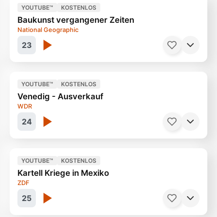
YOUTUBE™
KOSTENLOS
Baukunst vergangener Zeiten
Loverboys kennen keine Skrupel
44 Minuten
National Geographic
23
YOUTUBE™
KOSTENLOS
Venedig - Ausverkauf
Spuren verlorener Städte
45 Minuten
WDR
24
YOUTUBE™
KOSTENLOS
Kartell Kriege in Mexiko
30 Millionen Touristen pro Jahr
45 Minuten
ZDF
25