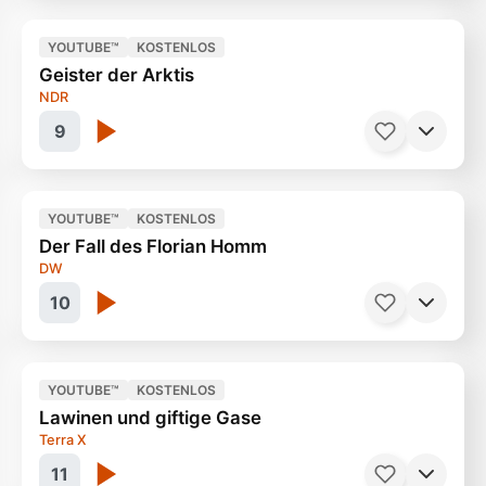
YOUTUBE™
KOSTENLOS
Geister der Arktis
Das schnelle Geld
14 Minuten
NDR
9
YOUTUBE™
KOSTENLOS
Der Fall des Florian Homm
Das Geheimnis der Eishaie
21 Minuten
DW
10
YOUTUBE™
KOSTENLOS
Lawinen und giftige Gase
From hell to heaven ?
42 Minuten
Terra X
11