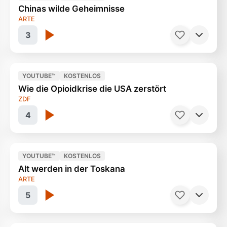
Chinas wilde Geheimnisse
Kreativität oder Konformität
45 Minuten
ARTE
3
YOUTUBE™
KOSTENLOS
Wie die Opioidkrise die USA zerstört
Die Regenwälder der Insel Hainan
44 Minuten
ZDF
4
YOUTUBE™
KOSTENLOS
Alt werden in der Toskana
Oxycodon, Fentanyl & Co.
44 Minuten
ARTE
5