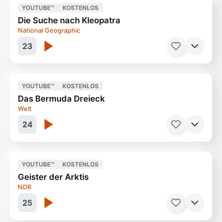
YOUTUBE™
KOSTENLOS
Die Suche nach Kleopatra
Sommer, Sonne und kein Geld
45 Minuten
National Geographic
23
YOUTUBE™
KOSTENLOS
Das Bermuda Dreieck
Die Königinnen vom Nil
52 Minuten
Welt
24
YOUTUBE™
KOSTENLOS
Geister der Arktis
Verschollen im Atlantik
44 Minuten
NDR
25