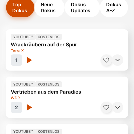
Top
Neue
Dokus
Dokus
Dokus
Dokus
Updates
A-Z
YOUTUBE™
KOSTENLOS
Wrackräubern auf der Spur
Terra X
1
YOUTUBE™
KOSTENLOS
Vertrieben aus dem Paradies
Tatort unter Wasser
10 Minuten
WDR
2
YOUTUBE™
KOSTENLOS