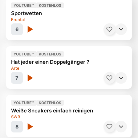
YOUTUBE™
KOSTENLOS
Sportwetten
Wenn Toskana-Auswanderer älter werden
Frontal
31 Minuten
6
YOUTUBE™
KOSTENLOS
Hat jeder einen Doppelgänger ?
Das schnelle Geld
14 Minuten
Arte
7
YOUTUBE™
KOSTENLOS
Weiße Sneakers einfach reinigen
Interessante Doku
90 Minuten
SWR
8