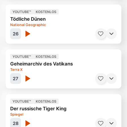
YOUTUBE™
KOSTENLOS
Tödliche Dünen
Das Geheimnis der Eishaie
21 Minuten
National Geographic
26
YOUTUBE™
KOSTENLOS
Geheimarchiv des Vatikans
Tod bei Nacht
45 Minuten
Terra X
27
YOUTUBE™
KOSTENLOS
Der russische Tiger King
Papst Pius XII. und der Holocaust
27 Minuten
Spiegel
28