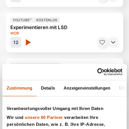
YOUTUBE™
KOSTENLOS
Experimentieren mit LSD
Wäre wirklich eine Tragödie
45 Minuten
WDR
12
YOUTUBE™
KOSTENLOS
Drogenflut in Deutschland
Comeback der Hippie Droge
44 Minuten
Stern
13
Zustimmung
Details
Anzeigeneinstellungen
Über
Verantwortungsvoller Umgang mit Ihren Daten
YOUTUBE™
KOSTENLOS
Wir und
unsere 60 Partner
verarbeiten Ihre
Wildes Indien
Polizei & Zoll im Einsatz
60 Minuten
persönlichen Daten, wie z. B. Ihre IP-Adresse,
National Geographic