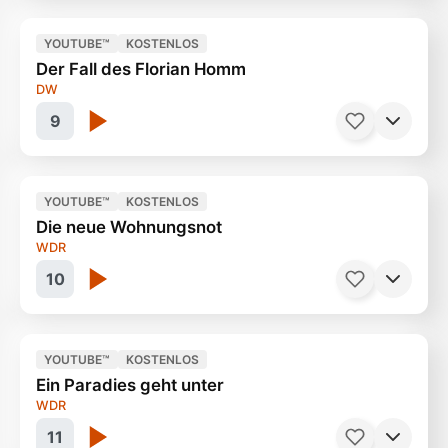
YOUTUBE™
KOSTENLOS
Der Fall des Florian Homm
Wow - Blütenweiss
3 Minuten
DW
9
YOUTUBE™
KOSTENLOS
Die neue Wohnungsnot
From hell to heaven ?
42 Minuten
WDR
10
YOUTUBE™
KOSTENLOS
Ein Paradies geht unter
Niedrigzinsen = Teure Wohnungen
45 Minuten
WDR
11