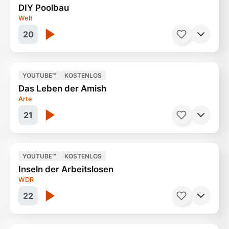
DIY Poolbau
Eheaus im hohen Alter und jetzt ?
45 Minuten
Welt
20
YOUTUBE™
KOSTENLOS
Das Leben der Amish
Swimmingpool selbst bauen
48 Minuten
Arte
21
YOUTUBE™
KOSTENLOS
Inseln der Arbeitslosen
Könnte ein neuer Trend werden
44 Minuten
WDR
22