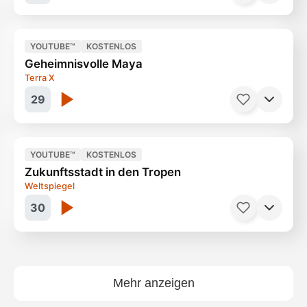
YOUTUBE™
KOSTENLOS
Geheimnisvolle Maya
Kuscheln mit Raubkatzen
20 Minuten
Terra X
29
YOUTUBE™
KOSTENLOS
Zukunftsstadt in den Tropen
Söhne der Sonne
44 Minuten
Weltspiegel
30
Mehr anzeigen
Singapur
29 Minuten