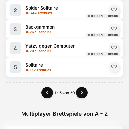
Spider Solitaire
2
🔥 344 Trendies
X-OO.COM
GRATIS
Backgammon
3
🔥 262 Trendies
X-OO.COM
GRATIS
Yatzy gegen Computer
4
🔥 202 Trendies
X-OO.COM
GRATIS
Solitaire
5
🔥 152 Trendies
1 - 5 von 20
Multiplayer Brettspiele von A - Z