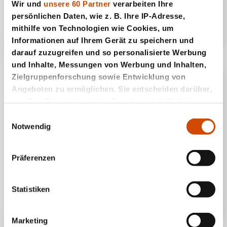
Wir und
unsere 60 Partner
verarbeiten Ihre
Gul Bara
persönlichen Daten, wie z. B. Ihre IP-Adresse,
mithilfe von Technologien wie Cookies, um
Informationen auf Ihrem Gerät zu speichern und
darauf zuzugreifen und so personalisierte Werbung
und Inhalte, Messungen von Werbung und Inhalten,
Zielgruppenforschung sowie Entwicklung von
Angeboten zu ermöglichen. Sie entscheiden darüber,
wer Ihre Daten für welche Zwecke nutzt. Sie können
Ihre Einwilligung jederzeit über die Cookie-Erklärung
Einwilligungsauswahl
oder durch Klicken auf das Privacy Trigger Symbol
Notwendig
ändern oder widerrufen
Präferenzen
Wenn Sie es erlauben, würden wir auch gerne:
Informationen über Ihre geografische Lage
Honlok
erfassen, welche bis auf einige Meter genau sein
Statistiken
können
Ihr Gerät durch aktives Scannen nach
Marketing
bestimmten Merkmalen (Fingerprinting)