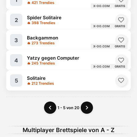
🔥 421 Trendies
X-OO.COM
GRATIS
Spider Solitaire
2
🔥 398 Trendies
X-OO.COM
GRATIS
Backgammon
3
🔥 273 Trendies
X-OO.COM
GRATIS
Yatzy gegen Computer
4
🔥 245 Trendies
X-OO.COM
GRATIS
Solitaire
5
🔥 212 Trendies
1 - 5 von 20
Multiplayer Brettspiele von A - Z