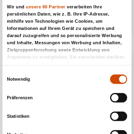
Wir und
unsere 60 Partner
verarbeiten Ihre
Gul Bara
persönlichen Daten, wie z. B. Ihre IP-Adresse,
mithilfe von Technologien wie Cookies, um
Informationen auf Ihrem Gerät zu speichern und
darauf zuzugreifen und so personalisierte Werbung
und Inhalte, Messungen von Werbung und Inhalten,
Zielgruppenforschung sowie Entwicklung von
Angeboten zu ermöglichen. Sie entscheiden darüber,
wer Ihre Daten für welche Zwecke nutzt. Sie können
Ihre Einwilligung jederzeit über die Cookie-Erklärung
Einwilligungsauswahl
oder durch Klicken auf das Privacy Trigger Symbol
Notwendig
ändern oder widerrufen
Präferenzen
Wenn Sie es erlauben, würden wir auch gerne:
Informationen über Ihre geografische Lage
Honlok
erfassen, welche bis auf einige Meter genau sein
Statistiken
können
Ihr Gerät durch aktives Scannen nach