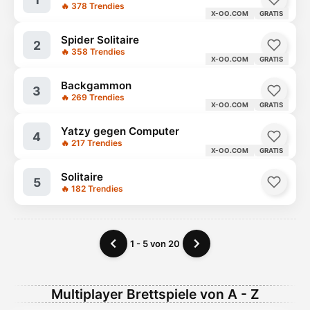
🔥 378 Trendies
X-OO.COM
GRATIS
Spider Solitaire
2
🔥 358 Trendies
X-OO.COM
GRATIS
Backgammon
3
🔥 269 Trendies
X-OO.COM
GRATIS
Yatzy gegen Computer
4
🔥 217 Trendies
X-OO.COM
GRATIS
Solitaire
5
🔥 182 Trendies
1 - 5 von 20
Multiplayer Brettspiele von A - Z