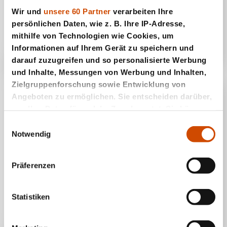
Wir und
unsere 60 Partner
verarbeiten Ihre
Gul Bara
persönlichen Daten, wie z. B. Ihre IP-Adresse,
mithilfe von Technologien wie Cookies, um
Informationen auf Ihrem Gerät zu speichern und
darauf zuzugreifen und so personalisierte Werbung
und Inhalte, Messungen von Werbung und Inhalten,
Zielgruppenforschung sowie Entwicklung von
Angeboten zu ermöglichen. Sie entscheiden darüber,
wer Ihre Daten für welche Zwecke nutzt. Sie können
Ihre Einwilligung jederzeit über die Cookie-Erklärung
Einwilligungsauswahl
oder durch Klicken auf das Privacy Trigger Symbol
Notwendig
ändern oder widerrufen
Präferenzen
Wenn Sie es erlauben, würden wir auch gerne:
Informationen über Ihre geografische Lage
Honlok
erfassen, welche bis auf einige Meter genau sein
Statistiken
können
Ihr Gerät durch aktives Scannen nach