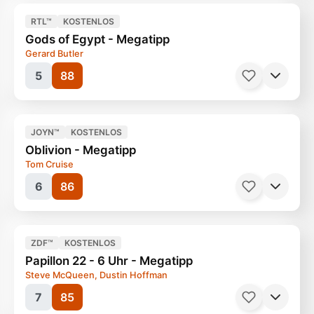
RTL™
KOSTENLOS
Gods of Egypt - Megatipp
Gerard Butler
5
88
Filme, Drama
132 Minuten
Ab 12 Jahren
JOYN™
KOSTENLOS
Oblivion - Megatipp
Tom Cruise
6
86
Filme, Blockbuster
128 Minuten
Ab 12 Jahren
ZDF™
KOSTENLOS
Papillon 22 - 6 Uhr - Megatipp
Steve McQueen, Dustin Hoffman
7
85
Filme, Kult
87 Minuten
Ab 12 Jahren