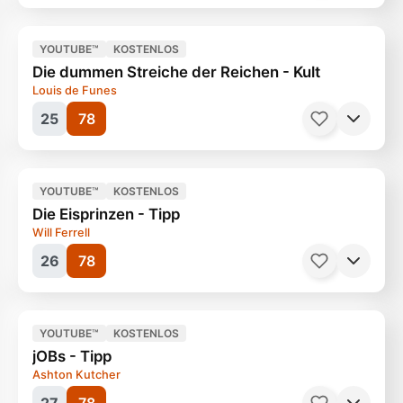
Filme, Drama
155 Minuten
Ab 12 Jahren
YOUTUBE™
KOSTENLOS
Die dummen Streiche der Reichen - Kult
Louis de Funes
25
78
Filme, Arthaus
109 Minuten
Ab 12 Jahren
YOUTUBE™
KOSTENLOS
Die Eisprinzen - Tipp
Will Ferrell
26
78
Filme, Drama
97 Minuten
Ab 6 Jahren
YOUTUBE™
KOSTENLOS
jOBs - Tipp
Ashton Kutcher