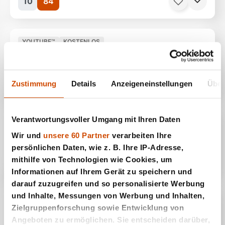
10
84
Filme, Klassiker
144 Minuten
Ab 12 Jahren
YOUTUBE™
KOSTENLOS
The Man Who Wasn't There - Megatipp
Billy Bob Thornton
Filme, Romantik
88 Minuten
Ab 12 Jahren
11
83
Zustimmung
Details
Anzeigeneinstellungen
Über
Verantwortungsvoller Umgang mit Ihren Daten
YOUTUBE™
KOSTENLOS
Hardball - Megatipp
Wir und
unsere 60 Partner
verarbeiten Ihre
Keanu Reeves
persönlichen Daten, wie z. B. Ihre IP-Adresse,
12
82
mithilfe von Technologien wie Cookies, um
Informationen auf Ihrem Gerät zu speichern und
darauf zuzugreifen und so personalisierte Werbung
und Inhalte, Messungen von Werbung und Inhalten,
YOUTUBE™
KOSTENLOS
Zielgruppenforschung sowie Entwicklung von
Midnight in Paris - Megatipp
Angeboten zu ermöglichen. Sie entscheiden darüber,
Owen Wilson