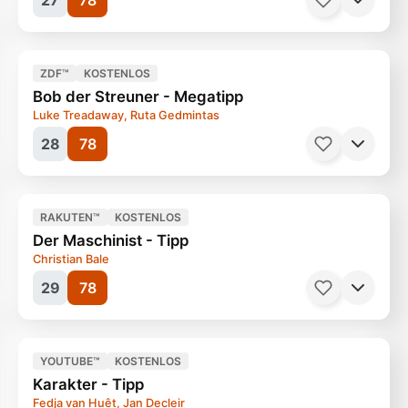
27
78
Filme, Komödie
114 Minuten
Ab 12 Jahren
ZDF™
KOSTENLOS
Bob der Streuner - Megatipp
Luke Treadaway, Ruta Gedmintas
28
78
Filme, Komödie
109 Minuten
Ab 12 Jahren
RAKUTEN™
KOSTENLOS
Der Maschinist - Tipp
Christian Bale
29
78
Filme, Komödie
90 Minuten
Ab 6 Jahren
Filme, Drama
99 Minuten
Ab 12 Jahren
YOUTUBE™
KOSTENLOS
Karakter - Tipp
Fedja van Huêt, Jan Decleir