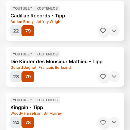
YOUTUBE™
KOSTENLOS
Cadillac Records - Tipp
Adrien Brody, Jeffrey Wright
22
79
Filme, Drama
107 Minuten
Ab 0 Jahren
YOUTUBE™
KOSTENLOS
Die Kinder des Monsieur Mathieu - Tipp
Science Fiction
140 Minuten
Ab 12 Jahren
Gerard Jugnot, Francois Berleand
23
79
YOUTUBE™
KOSTENLOS
Kingpin - Tipp
Woody Harrelson, Bill Murray
24
78