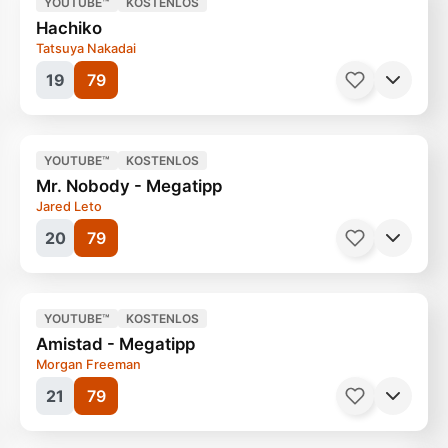
YOUTUBE™
KOSTENLOS
Hachiko
Tatsuya Nakadai
19
79
Filme, Gangs
90 Minuten
Ab 12 Jahren
YOUTUBE™
KOSTENLOS
Mr. Nobody - Megatipp
Jared Leto
20
79
Filme, Komödie
106 Minuten
Ab 12 Jahren
YOUTUBE™
KOSTENLOS
Amistad - Megatipp
Morgan Freeman
21
79
Filme, Komödie
93 Minuten
Ab 12 Jahren