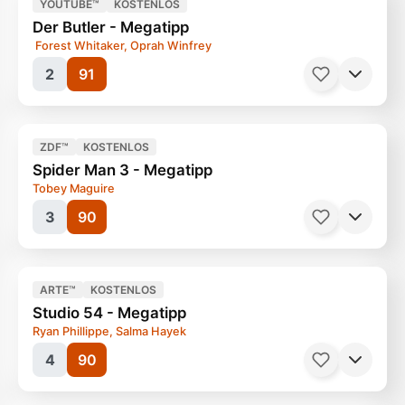
YOUTUBE™
KOSTENLOS
Der Butler - Megatipp
Forest Whitaker, Oprah Winfrey
2
91
ZDF™
KOSTENLOS
Spider Man 3 - Megatipp
Tobey Maguire
3
90
ARTE™
KOSTENLOS
Studio 54 - Megatipp
Ryan Phillippe, Salma Hayek
4
90
Filme, Blockbuster
134 Minuten
Filme, Satire
143 Minuten
Ab 12 Jahren
Ab 12 Jahren