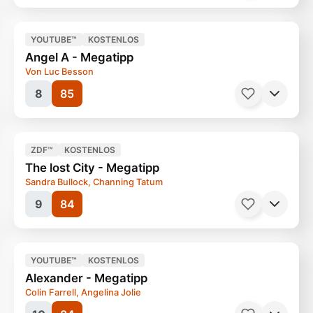
Filme, Blockbuster
120 Minuten
Ab 12 Jahren
YOUTUBE™
KOSTENLOS
Angel A - Megatipp
Von Luc Besson
8
85
ZDF™
KOSTENLOS
The lost City - Megatipp
Sandra Bullock, Channing Tatum
9
84
YOUTUBE™
KOSTENLOS
Alexander - Megatipp
Colin Farrell, Angelina Jolie