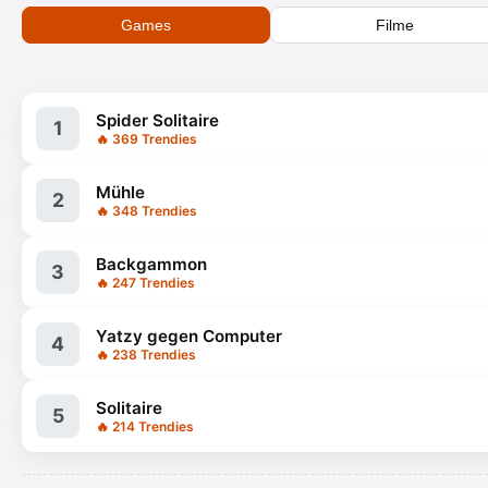
Games
Filme
Spider Solitaire
1
🔥 369 Trendies
Mühle
2
🔥 348 Trendies
Backgammon
3
🔥 247 Trendies
Yatzy gegen Computer
4
🔥 238 Trendies
Solitaire
5
🔥 214 Trendies