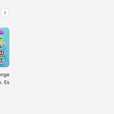
enge
. Es