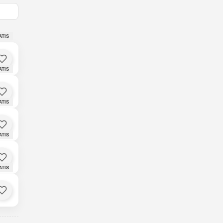
ATIS
Backgammon
6
🔥 173 Trendies
ATIS
Ludorian
7
🔥 165 Trendies
ATIS
Skip Card
8
🔥 151 Trendies
ATIS
Schach
9
🔥 143 Trendies
ATIS
Spider Solitaire 2
10
🔥 137 Trendies