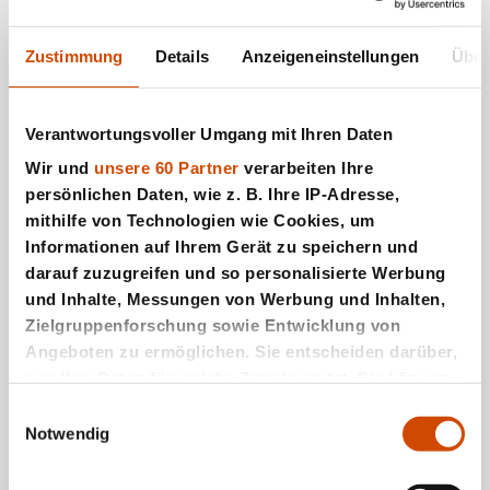
Zustimmung
Details
Anzeigeneinstellungen
Über
Teenager außer Kontrolle
Verantwortungsvoller Umgang mit Ihren Daten
Der Mörder ist die Maid
Wir und
unsere 60 Partner
verarbeiten Ihre
persönlichen Daten, wie z. B. Ihre IP-Adresse,
mithilfe von Technologien wie Cookies, um
Mord in bester Gesellschaft
Informationen auf Ihrem Gerät zu speichern und
darauf zuzugreifen und so personalisierte Werbung
und Inhalte, Messungen von Werbung und Inhalten,
Tod in New York
Zielgruppenforschung sowie Entwicklung von
Angeboten zu ermöglichen. Sie entscheiden darüber,
wer Ihre Daten für welche Zwecke nutzt. Sie können
Ihre Einwilligung jederzeit über die Cookie-Erklärung
Einwilligungsauswahl
oder durch Klicken auf das Privacy Trigger Symbol
Notwendig
ändern oder widerrufen
Top
Neue
Serien
Serien