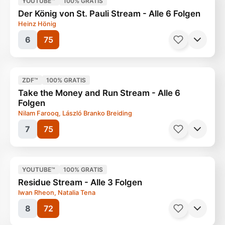
YOUTUBE™
100% GRATIS
Der König von St. Pauli Stream - Alle 6 Folgen
Heinz Hönig
6
75
ZDF™
100% GRATIS
Serien, Fantasy
40 Minuten
Ab 12 Jahren
Take the Money and Run Stream - Alle 6
Folgen
Nilam Farooq, László Branko Breiding
7
75
Serien, Action
90 Minuten
Ab 12 Jahren
YOUTUBE™
100% GRATIS
Residue Stream - Alle 3 Folgen
Iwan Rheon, Natalia Tena
8
72