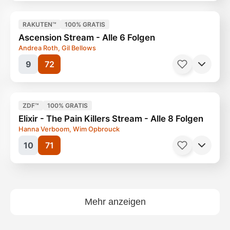
Serien, Action
46 Minuten
Ab 16 Jahren
RAKUTEN™
100% GRATIS
Ascension Stream - Alle 6 Folgen
Andrea Roth, Gil Bellows
9
72
Endzeit, Mystery
45 Minuten
Ab 16 Jahren
ZDF™
100% GRATIS
Elixir - The Pain Killers Stream - Alle 8 Folgen
Hanna Verboom, Wim Opbrouck
10
71
Serien, Sci-Fi
45 Minuten
Ab 12 Jahren
Mehr anzeigen