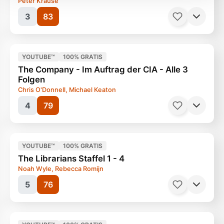
Peter Krause
soziale Medien, Werbung und Analysen weiter.
3
83
Unsere Partner führen diese Informationen
möglicherweise mit weiteren Daten zusammen, die
Sie ihnen bereitgestellt haben oder die sie im Rahmen
Ihrer Nutzung der Dienste gesammelt haben.
YOUTUBE™
100% GRATIS
Serien, Action
50 Minuten
Ab 16 Jahren
The Company - Im Auftrag der CIA - Alle 3
Folgen
Chris O'Donnell, Michael Keaton
4
79
Serien, Mystery
45 Minuten
Ab 12 Jahren
YOUTUBE™
100% GRATIS
The Librarians Staffel 1 - 4
Noah Wyle, Rebecca Romijn
5
76
Serien, Thriller
92 Minuten
Ab 12 Jahren