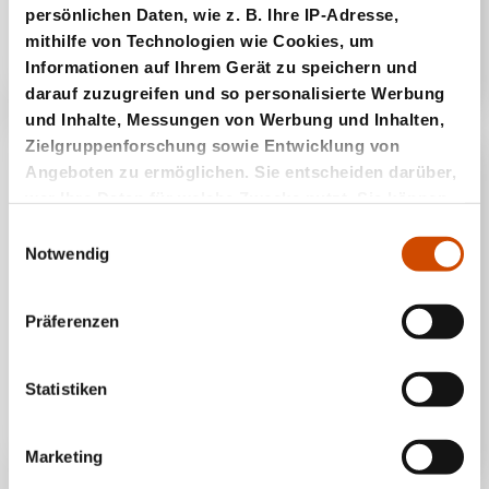
Mayan Bubbles
persönlichen Daten, wie z. B. Ihre IP-Adresse,
mithilfe von Technologien wie Cookies, um
Informationen auf Ihrem Gerät zu speichern und
darauf zuzugreifen und so personalisierte Werbung
und Inhalte, Messungen von Werbung und Inhalten,
Zielgruppenforschung sowie Entwicklung von
Angeboten zu ermöglichen. Sie entscheiden darüber,
wer Ihre Daten für welche Zwecke nutzt. Sie können
Ihre Einwilligung jederzeit über die Cookie-Erklärung
Einwilligungsauswahl
oder durch Klicken auf das Privacy Trigger Symbol
Notwendig
ändern oder widerrufen
Präferenzen
Wenn Sie es erlauben, würden wir auch gerne:
Informationen über Ihre geografische Lage
Melonen Bubble Shooter
erfassen, welche bis auf einige Meter genau sein
Statistiken
können
Ihr Gerät durch aktives Scannen nach
Marketing
bestimmten Merkmalen (Fingerprinting)