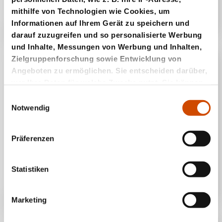
mithilfe von Technologien wie Cookies, um
Informationen auf Ihrem Gerät zu speichern und
darauf zuzugreifen und so personalisierte Werbung
und Inhalte, Messungen von Werbung und Inhalten,
Zielgruppenforschung sowie Entwicklung von
Angeboten zu ermöglichen. Sie entscheiden darüber,
wer Ihre Daten für welche Zwecke nutzt. Sie können
Ihre Einwilligung jederzeit über die Cookie-Erklärung
Einwilligungsauswahl
oder durch Klicken auf das Privacy Trigger Symbol
Notwendig
ändern oder widerrufen
Präferenzen
Wenn Sie es erlauben, würden wir auch gerne:
Informationen über Ihre geografische Lage
Melonen Bubble Shooter
erfassen, welche bis auf einige Meter genau sein
Statistiken
können
Ihr Gerät durch aktives Scannen nach
Marketing
bestimmten Merkmalen (Fingerprinting)
identifizieren