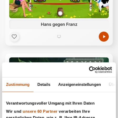
Hans gegen Franz
Zustimmung
Details
Anzeigeneinstellungen
Über
Verantwortungsvoller Umgang mit Ihren Daten
Wir und
unsere 60 Partner
verarbeiten Ihre
Mayan Bubbles
persönlichen Daten, wie z. B. Ihre IP-Adresse,