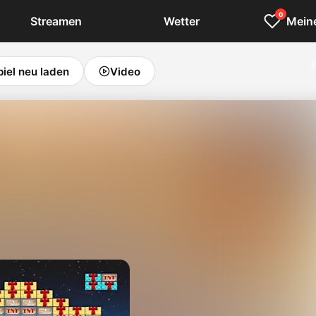
0
Streamen
Wetter
Meine
piel neu laden
Video