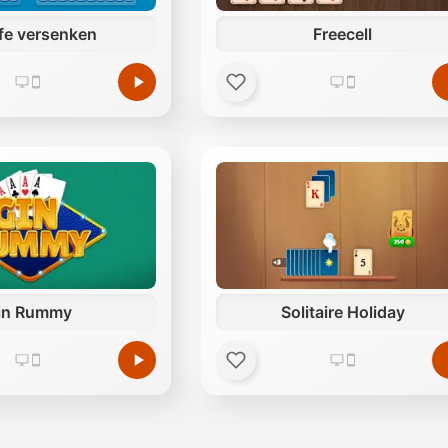
ffe versenken
Freecell
in Rummy
Solitaire Holiday