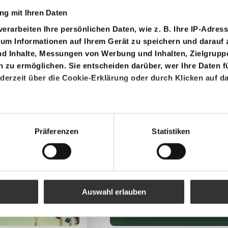
g mit Ihren Daten
erarbeiten Ihre persönlichen Daten, wie z. B. Ihre IP-Adress
 um Informationen auf Ihrem Gerät zu speichern und darauf 
nd Inhalte, Messungen von Werbung und Inhalten, Zielgrup
zu ermöglichen. Sie entscheiden darüber, wer Ihre Daten f
ederzeit über die Cookie-Erklärung oder durch Klicken auf d
Max Fun
Maya Ball
den wir auch gerne:
Ihre geografische Lage erfassen, welche bis auf einige Mete
Präferenzen
Statistiken
ives Scannen nach bestimmten Merkmalen (Fingerprinting) ide
 wie Ihre persönlichen Daten verarbeitet werden, und legen 
.
 Spielstände zu speichern, Suchergebnisse anzuzeigen, Vi
Auswahl erlauben
onen für soziale Medien anbieten zu können und die Zugriffe
en wir Informationen zu Ihrer Verwendung unserer Website a
d Analysen weiter. Unsere Partner führen diese Informatio