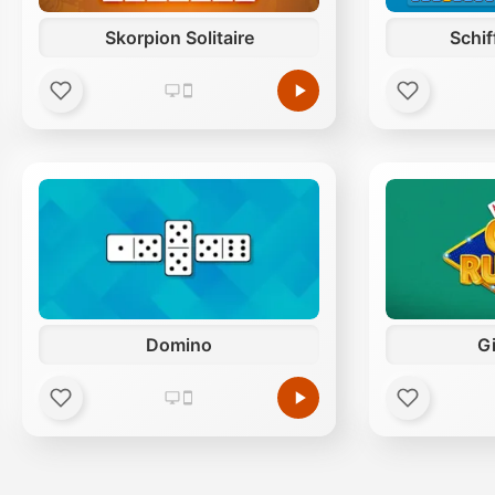
Skorpion Solitaire
Schi
Domino
G