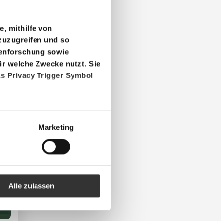
e, mithilfe von
zuzugreifen und so
penforschung sowie
ür welche Zwecke nutzt. Sie
as Privacy Trigger Symbol
r genau sein können
Marketing
ntifizieren
Sie Ihre Präferenzen im
deos auszuliefern, Werbung
Alle zulassen
 auf unsere Website zu
n unsere Partner für
nen möglicherweise mit