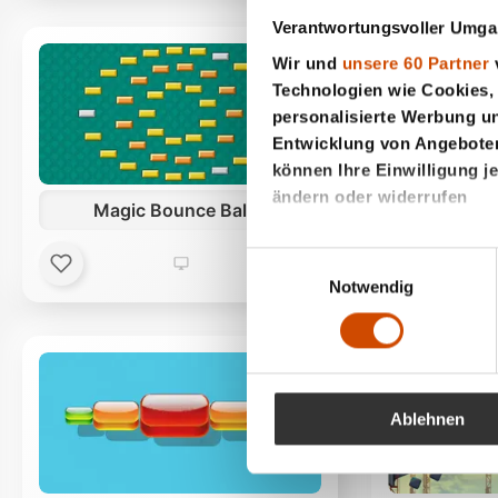
Verantwortungsvoller Umgan
Wir und
unsere 60 Partner
v
Technologien wie Cookies,
personalisierte Werbung u
Entwicklung von Angeboten 
können Ihre Einwilligung j
ändern oder widerrufen
Magic Bounce Ball 2
Wenn Sie es erlauben, wür
Einwilligungsauswahl
Informationen über 
Notwendig
Ihr Gerät durch akt
Erfahren Sie mehr darüber,
Abschnitt Einzelheiten
fest
Wir verwenden Cookies, um
Ablehnen
zu personalisieren, Funkti
analysieren. Außerdem geb
soziale Medien, Werbung un