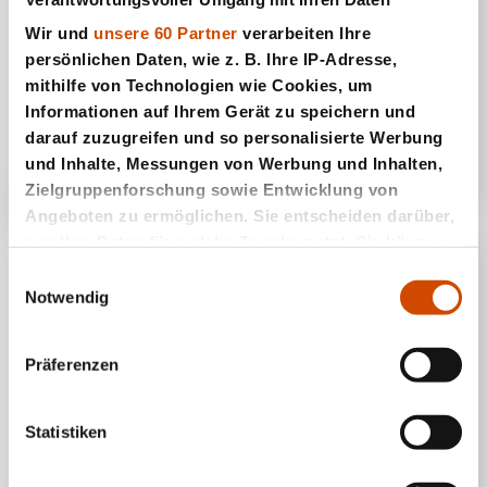
Wir und
unsere 60 Partner
verarbeiten Ihre
persönlichen Daten, wie z. B. Ihre IP-Adresse,
mithilfe von Technologien wie Cookies, um
Skyball
Informationen auf Ihrem Gerät zu speichern und
darauf zuzugreifen und so personalisierte Werbung
und Inhalte, Messungen von Werbung und Inhalten,
Zielgruppenforschung sowie Entwicklung von
Angeboten zu ermöglichen. Sie entscheiden darüber,
wer Ihre Daten für welche Zwecke nutzt. Sie können
Ihre Einwilligung jederzeit über die Cookie-Erklärung
Einwilligungsauswahl
oder durch Klicken auf das Privacy Trigger Symbol
Notwendig
ändern oder widerrufen
Präferenzen
Wenn Sie es erlauben, würden wir auch gerne:
Informationen über Ihre geografische Lage
erfassen, welche bis auf einige Meter genau sein
Statistiken
können
Smash 2
Ihr Gerät durch aktives Scannen nach