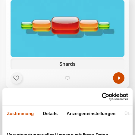
Shards
Zustimmung
Details
Anzeigeneinstellungen
Über
Verantwortungsvoller Umgang mit Ihren Daten