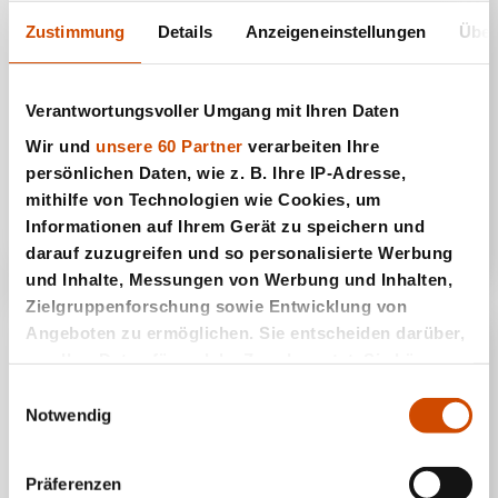
Zustimmung
Details
Anzeigeneinstellungen
Über
Verantwortungsvoller Umgang mit Ihren Daten
Wir und
unsere 60 Partner
verarbeiten Ihre
persönlichen Daten, wie z. B. Ihre IP-Adresse,
Binokel
mithilfe von Technologien wie Cookies, um
Informationen auf Ihrem Gerät zu speichern und
darauf zuzugreifen und so personalisierte Werbung
und Inhalte, Messungen von Werbung und Inhalten,
Zielgruppenforschung sowie Entwicklung von
Angeboten zu ermöglichen. Sie entscheiden darüber,
wer Ihre Daten für welche Zwecke nutzt. Sie können
Ihre Einwilligung jederzeit über die Cookie-Erklärung
Einwilligungsauswahl
oder durch Klicken auf das Privacy Trigger Symbol
Notwendig
ändern oder widerrufen
Präferenzen
Wenn Sie es erlauben, würden wir auch gerne: