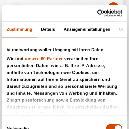
Zustimmung
Details
Anzeigeneinstellungen
Über
Verantwortungsvoller Umgang mit Ihren Daten
Wir und
unsere 60 Partner
verarbeiten Ihre
persönlichen Daten, wie z. B. Ihre IP-Adresse,
mithilfe von Technologien wie Cookies, um
Informationen auf Ihrem Gerät zu speichern und
darauf zuzugreifen und so personalisierte Werbung
Kingdoms Wars
und Inhalte, Messungen von Werbung und Inhalten,
Zielgruppenforschung sowie Entwicklung von
Angeboten zu ermöglichen. Sie entscheiden darüber,
wer Ihre Daten für welche Zwecke nutzt. Sie können
Ihre Einwilligung jederzeit über die Cookie-Erklärung
Einwilligungsauswahl
oder durch Klicken auf das Privacy Trigger Symbol
Notwendig