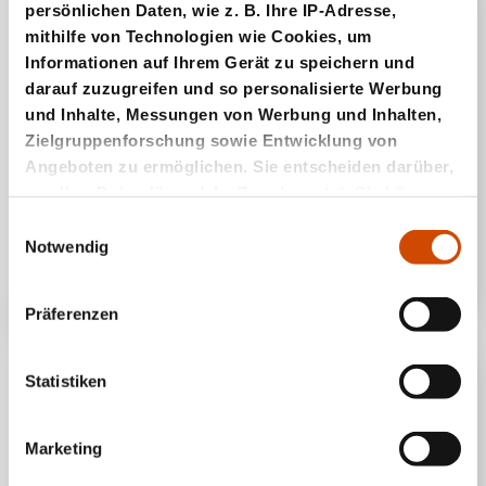
persönlichen Daten, wie z. B. Ihre IP-Adresse,
mithilfe von Technologien wie Cookies, um
Informationen auf Ihrem Gerät zu speichern und
darauf zuzugreifen und so personalisierte Werbung
und Inhalte, Messungen von Werbung und Inhalten,
Zielgruppenforschung sowie Entwicklung von
Angeboten zu ermöglichen. Sie entscheiden darüber,
wer Ihre Daten für welche Zwecke nutzt. Sie können
Ihre Einwilligung jederzeit über die Cookie-Erklärung
Mahjong Black & White
Einwilligungsauswahl
oder durch Klicken auf das Privacy Trigger Symbol
Notwendig
ändern oder widerrufen
Präferenzen
Wenn Sie es erlauben, würden wir auch gerne:
Informationen über Ihre geografische Lage
erfassen, welche bis auf einige Meter genau sein
Statistiken
können
Ihr Gerät durch aktives Scannen nach
Marketing
bestimmten Merkmalen (Fingerprinting)
identifizieren