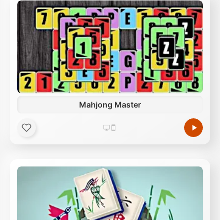
Mahjong Master