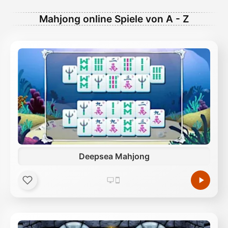
Mahjong online Spiele von A - Z
Deepsea Mahjong