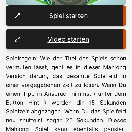
Spiel starten
Video starten
Spielregeln: Wie der Titel des Spiels schon
vermuten lässt, geht es in dieser Mahjong
Version darum, das gesamte Spielfeld in
einer vorgegebenen Zeit zu lösen. Wenn Du
einen Tipp in Anspruch nimmst ( unter dem
Button Hint ) werden dir 15 Sekunden
Spielzeit abgezogen. Wenn Du das Spielfeld
neu shuffelst sogar 20 Sekunden. Dieses
Mahjong Spiel kann ebenfalls pausiert