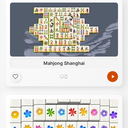
Mahjong Shanghai