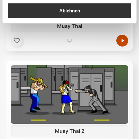
speichern, Suchergebnisse anzuzeigen, Videos
auszuliefern, Werbung zu personalisieren,
Ablehnen
Funktionen für soziale Medien anbieten zu können
und die Zugriffe auf unsere Website zu analysieren.
Muay Thai
Außerdem geben wir Informationen zu Ihrer
Verwendung unserer Website an unsere Partner für
soziale Medien, Werbung und Analysen weiter.
Unsere Partner führen diese Informationen
möglicherweise mit weiteren Daten zusammen, die
Sie ihnen bereitgestellt haben oder die sie im Rahmen
Ihrer Nutzung der Dienste gesammelt haben.
Muay Thai 2