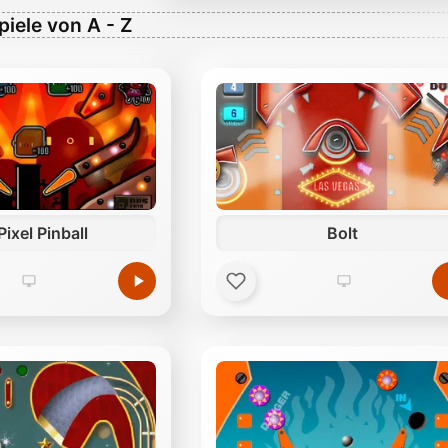
piele von A - Z
Pixel Pinball
Bolt