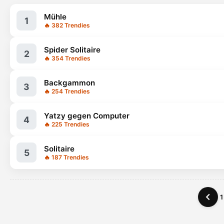
Mühle
1
🔥 382 Trendies
Spider Solitaire
2
🔥 354 Trendies
Backgammon
3
🔥 254 Trendies
Yatzy gegen Computer
4
🔥 225 Trendies
Solitaire
5
🔥 187 Trendies
1