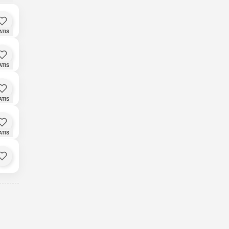
Backgammon
6
🔥 155 Trendies
ATIS
Skip Card
7
🔥 125 Trendies
ATIS
Ludorian
8
🔥 123 Trendies
ATIS
Schach
9
🔥 106 Trendies
ATIS
Spider Solitaire 2
10
🔥 106 Trendies