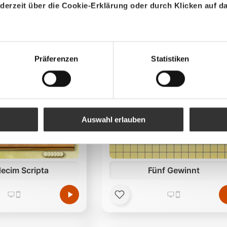
ederzeit über die Cookie-Erklärung oder durch Klicken auf d
Colonist
Dame
den wir auch gerne:
Ihre geografische Lage erfassen, welche bis auf einige Mete
Präferenzen
Statistiken
ives Scannen nach bestimmten Merkmalen (Fingerprinting) ide
 wie Ihre persönlichen Daten verarbeitet werden, und legen 
.
 Spielstände zu speichern, Suchergebnisse anzuzeigen, Vi
Auswahl erlauben
onen für soziale Medien anbieten zu können und die Zugriffe
en wir Informationen zu Ihrer Verwendung unserer Website a
d Analysen weiter. Unsere Partner führen diese Informatio
ie Sie ihnen bereitgestellt haben oder die sie im Rahmen I
ecim Scripta
Fünf Gewinnt