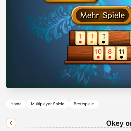
Home
Multiplayer Spiele
Brettspiele
Okey on