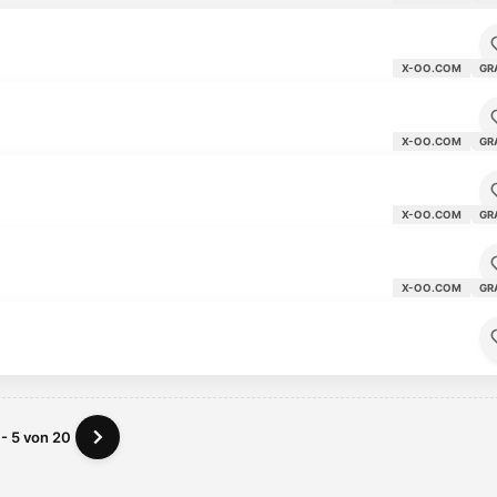
X-OO.COM
GR
X-OO.COM
GR
X-OO.COM
GR
X-OO.COM
GR
 - 5 von 20