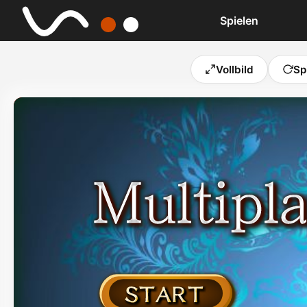
Spielen
Vollbild
Sp