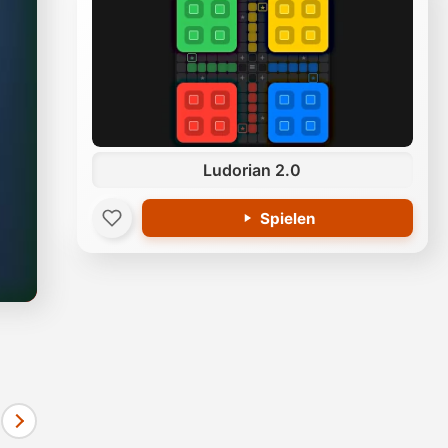
Ludorian 2.0
Spielen