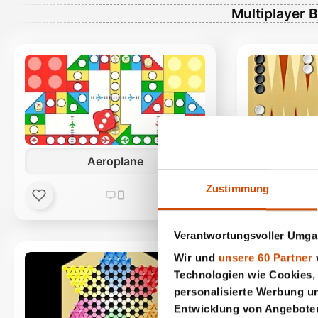
Multiplayer B
Aeroplane
Ba
Zustimmung
Verantwortungsvoller Umgan
Wir und
unsere 60 Partner
v
Technologien wie Cookies,
personalisierte Werbung u
Entwicklung von Angeboten 